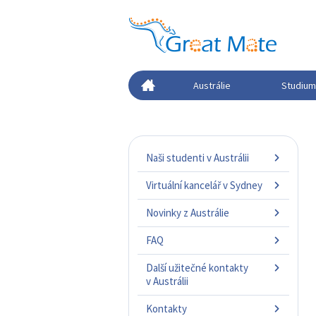
Austrálie
Studium 
Naši studenti v Austrálii
Virtuální kancelář v Sydney
Novinky z Austrálie
FAQ
Další užitečné kontakty
v Austrálii
Kontakty