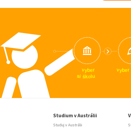
v
v
r
r
e
e
y
y
b
b
u
s
i
l
o
š
k
Studium v Austrálii
V
Studuj v Austrálii
S