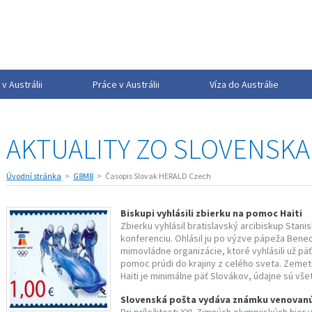
v Austrálii
Práce v Austrálii
Víza do Austrálie
AKTUALITY ZO SLOVENSKA
Úvodní stránka
G8M8
Časopis Slovak HERALD Czech
Biskupi vyhlásili zbierku na pomoc Haiti
Zbierku vyhlásil bratislavský arcibiskup Stani
konferenciu. Ohlásil ju po výzve pápeža Bene
mimovládne organizácie, ktoré vyhlásili už pä
pomoc prúdi do krajiny z celého sveta. Zemetra
Haiti je minimálne päť Slovákov, údajne sú všet
Slovenská pošta vydáva známku venovan