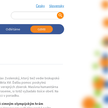
Česky
Slovensky
Odlétáme
G8M8
slav Zvolenský, ktorý tiež vedie biskupskú
dikta XVI. Ďalšiu pomoc poskytnú
ť verejných zbierok. Masívna humanitárna
senie, si totiž vyžiadalo tisíce obetí. Na
ci v poriadku.
ú zimným olympijským hrám