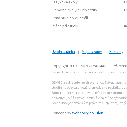
Jazykové školy
P
Odborné školy
a
Univerzity
P
Cena studia v Austrálii
T
Práce při studiu
I
Úvodní stránka
Mapa stránek
Kontakty
|
|
Copyright 2003 - 2019 Great Mate
Všechna
|
Jakékoliv užití obsahu, šíření či dalšího zpřístupňov
G8M8 Great Mate je registrovaná vzdělávací agentura 
studijního pobytu si neúčtujeme žádné poplatky, s vy
žádosti do anglického jazyka, případnou komunikaci 
neposkytuje. Žádost o turistická víza může být po
Great Mate je nezávislým právním subjektem, který 
Concept by
Webstory solution