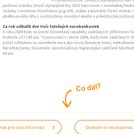
Pri príležitosti XXI. Zimných olympijských hie
poštovú známku Zimné olympijské hry 2010 Vancouver v nominálnej hodn
známky s motívom štvorbobov je grafik, maliar a ilustrátor Peter Uchnár
obálku prvého dňa s oceľorytinou Arnolda Fekeho a príležitostnú poštovú
Za rok odhalili dve tisíc falošných eurobankoviek
V roku 2009 bolo na území Slovenskej republiky zadržaných 2093 kusov fa
hodnote 157.145 eur. “V porovnaní s rokom 2008, kedy bolo zadržaných 25
počet vzhľadom na zavedenie eura ako novej domácej meny, niekoľkonás
Národnej banky Slovenska Jana Kováčová. Najčastejšie zadržané falzifiká
50 eur.
?
l
á
d
o
C
nás pro více informací
Dohodni si nezávaznou