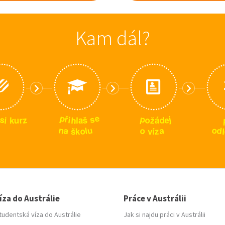
Kam dál?
p
e
p
s
ř
j
s
z
e
i
o
h
d
š
r
i
u
ž
k
l
a
á
n
u
o
o
a
a
d
l
o
z
l
š
k
v
í
íza do Austrálie
Práce v Austrálii
tudentská víza do Austrálie
Jak si najdu práci v Austrálii