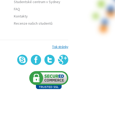
Studentské centrum v Sydney
FAQ
Kontakty
Recenze našich studentů
Tisk stránky
G
Skype
Facebook
Twitter
+