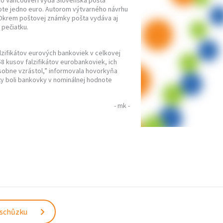
r vo Vancouveri vydá Slovenská pošta
ote jedno euro. Autorom výtvarného návrhu
. Okrem poštovej známky pošta vydáva aj
 pečiatku.
lzifikátov eurových bankoviek v celkovej
8 kusov falzifikátov eurobankoviek, ich
obne vzrástol,” informovala hovorkyňa
ty boli bankovky v nominálnej hodnote
- mk -
 schůzku