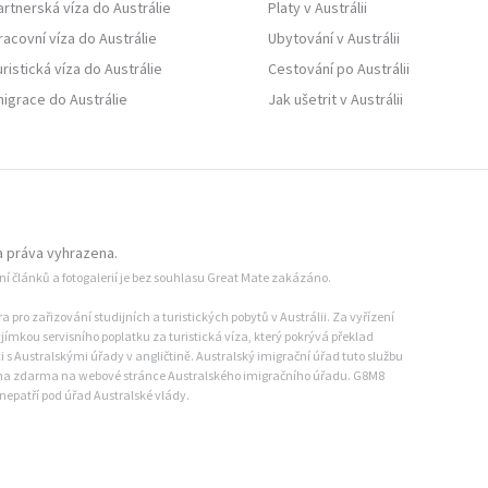
artnerská víza do Austrálie
Platy v Austrálii
racovní víza do Austrálie
Ubytování v Austrálii
uristická víza do Austrálie
Cestování po Austrálii
migrace do Austrálie
Jak ušetrit v Austrálii
 práva vyhrazena.
ání článků a fotogalerií je bez souhlasu Great Mate zakázáno.
pro zařizování studijních a turistických pobytů v Austrálii. Za vyřízení
jímkou servisního poplatku za turistická víza, který pokrývá překlad
s Australskými úřady v angličtině. Australský imigrační úřad tuto službu
dána zdarma na webové stránce Australského imigračního úřadu. G8M8
nepatří pod úřad Australské vlády.