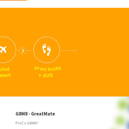
p
y
k
r
o
v
n
p
d
r
k
í
e
ř
m
S
v
e
U
A
t
e
G8M8 - GreatMate
Proč s G8M8?