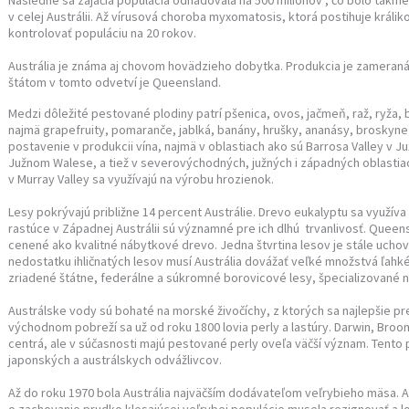
Následne sa zajačia populácia odhadovala na 500 miliónov , čo bolo takme
v celej Austrálii. Až vírusová choroba myxomatosis, ktorá postihuje králi
kontrolovať populáciu na 20 rokov.
Austrália je známa aj chovom hovädzieho dobytka. Produkcia je zamera
štátom v tomto odvetví je Queensland.
Medzi dôležité pestované plodiny patrí pšenica, ovos, jačmeň, raž, ryža, b
najmä grapefruity, pomaranče, jablká, banány, hrušky, ananásy, broskyne
postavenie v produkcii vína, najmä v oblastiach ako sú Barrosa Valley v Ju
Južnom Walese, a tiež v severovýchodných, južných i západných oblastiac
v Murray Valley sa využívajú na výrobu hrozienok.
Lesy pokrývajú približne 14 percent Austrálie. Drevo eukalyptu sa využíva 
rastúce v Západnej Austrálii sú významné pre ich dlhú trvanlivosť. Queen
cenené ako kvalitné nábytkové drevo. Jedna štvrtina lesov je stále uchov
nedostatku ihličnatých lesov musí Austrália dovážať veľké množstvá ľahké
zriadené štátne, federálne a súkromné borovicové lesy, špecializované 
Austrálske vody sú bohaté na morské živočíchy, z ktorých sa najlepšie pr
východnom pobreží sa už od roku 1800 lovia perly a lastúry. Darwin, Broo
centrá, ale v súčasnosti majú pestované perly oveľa väčší význam. Tento
japonských a austrálskych odvážlivcov.
Až do roku 1970 bola Austrália najväčším dodávateľom veľrybieho mäsa. 