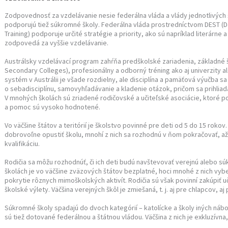
Zodpovednosť za vzdelávanie nesie federálna vláda a vlády jednotlivých š
podporujú tiež súkromné školy. Federálna vláda prostredníctvom DEST (
Training) podporuje určité stratégie a priority, ako sú napríklad literárn
zodpovedá za vyššie vzdelávanie.
Austrálsky vzdelávací program zahŕňa predškolské zariadenia, základné š
Secondary Colleges), profesionálny a odborný tréning ako aj univerzity ale
systém v Austrálii je všade rozdielny, ale disciplína a pamäťová výučba s
o sebadisciplínu, samovyhľadávanie a kladenie otázok, pričom sa prihliada
V mnohých školách sú zriadené rodičovské a učiteľské asociácie, ktoré po
a pomoc sú vysoko hodnotené.
Vo väčšine štátov a teritórií je školstvo povinné pre deti od 5 do 15 roko
dobrovoľne opustiť školu, mnohí z nich sa rozhodnú v ňom pokračovať, 
kvalifikáciu.
Rodičia sa môžu rozhodnúť, či ich deti budú navštevovať verejnú alebo s
školách je vo väčšine zväzových štátov bezplatné, hoci mnohé z nich vyb
pokrytie rôznych mimoškolských aktivít. Rodičia sú však povinní zakúpiť 
školské výlety. Väčšina verejných škôl je zmiešaná, t. j. aj pre chlapcov, aj
Súkromné školy spadajú do dvoch kategórií – katolícke a školy iných nábož
sú tiež dotované federálnou a štátnou vládou. Väčšina z nich je exkluzívn