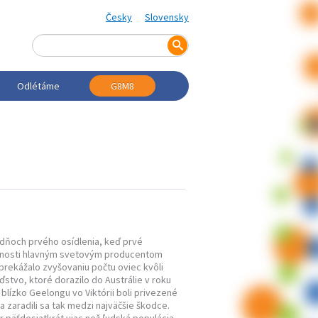
Česky
Slovensky
Odlétáme
G8M8
 dňoch prvého osídlenia, keď prvé
účasnosti hlavným svetovým producentom
 prekážalo zvyšovaniu počtu oviec kvôli
ďstvo, ktoré dorazilo do Austrálie v roku
blízko Geelongu vo Viktórii boli privezené
a zaradili sa tak medzi najväčšie škodce.