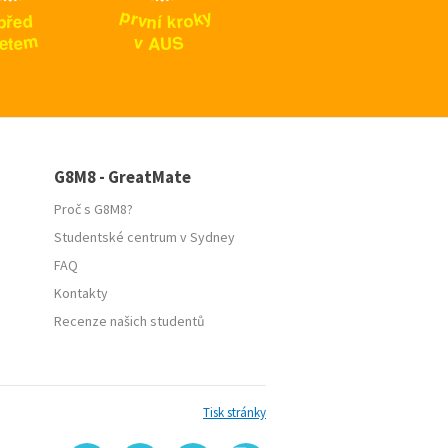
p
y
k
r
o
v
n
p
d
r
k
í
e
ř
m
S
v
e
U
A
t
e
G8M8 - GreatMate
Proč s G8M8?
Studentské centrum v Sydney
FAQ
Kontakty
Recenze našich studentů
Tisk stránky