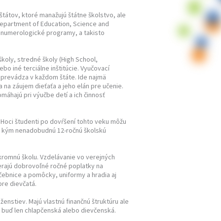
tátov, ktoré manažujú štátne školstvo, ale
Department of Education, Science and
e a numerologické programy, a takisto
koly, stredné školy (High School,
bo iné terciálne inštitúcie. Vyučovací
a prevádza v každom štáte. Ide najmä
 na záujem dieťaťa a jeho elán pre učenie.
máhajú pri výučbe detí a ich činnosť
v. Hoci študenti po dovŕšení tohto veku môžu
až kým nenadobudnú 12-ročnú školskú
úkromnú školu. Vzdelávanie vo verejných
erajú dobrovoľné ročné poplatky na
učebnice a pomôcky, uniformy a hradia aj
 pre dievčatá.
enstiev. Majú vlastnú finančnú štruktúru ale
a, buď len chlapčenská alebo dievčenská.