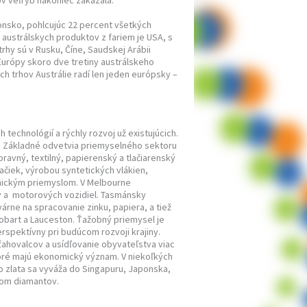
ov veľrýb nakoniec zakázala.
sko, pohlcujúc 22 percent všetkých
austrálskych produktov z fariem je USA, s
hy sú v Rusku, Číne, Saudskej Arábii
 Európy skoro dve tretiny austrálskeho
ch trhov Austrálie radí len jeden európsky –
technológií a rýchly rozvoj už existujúcich.
le. Základné odvetvia priemyselného sektoru
ravný, textilný, papierenský a tlačiarenský
ačiek, výrobou syntetických vlákien,
onickým priemyslom. V Melbourne
ov a motorových vozidiel. Tasmánsky
árne na spracovanie zinku, papiera, a tiež
obart a Lauceston. Ťažobný priemysel je
rspektívny pri budúcom rozvoji krajiny.
sťahovalcov a usídľovanie obyvateľstva viac
toré majú ekonomický význam. V niekoľkých
o zlata sa vyváža do Singapuru, Japonska,
tom diamantov.