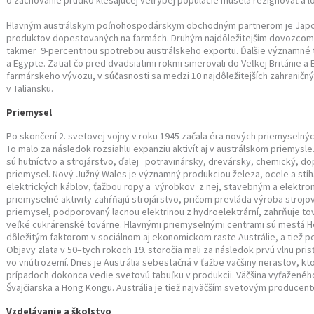
o zachovanie prudko klesajúcej veľrybej populácie musela rezignovať a l
Hlavným austrálskym poľnohospodárskym obchodným partnerom je Japon
produktov dopestovaných na farmách. Druhým najdôležitejším dovozcom 
takmer 9-percentnou spotrebou austrálskeho exportu. Ďalšie významné tr
a Egypte. Zatiaľ čo pred dvadsiatimi rokmi smerovali do Veľkej Británie a
farmárskeho vývozu, v súčasnosti sa medzi 10 najdôležitejších zahraničný
v Taliansku.
Priemysel
Po skončení 2. svetovej vojny v roku 1945 začala éra nových priemyselných 
To malo za následok rozsiahlu expanziu aktivít aj v austrálskom priemys
sú hutníctvo a strojárstvo, ďalej potravinársky, drevársky, chemický, dop
priemysel. Nový Južný Wales je významný produkciou železa, ocele a stíh
elektrických káblov, ťažbou ropy a výrobkov z nej, stavebným a elektr
priemyselné aktivity zahŕňajú strojárstvo, pričom prevláda výroba stroj
priemysel, podporovaný lacnou elektrinou z hydroelektrární, zahrňuje tov
veľké cukrárenské továrne. Hlavnými priemyselnými centrami sú mestá H
dôležitým faktorom v sociálnom aj ekonomickom raste Austrálie, a tiež pe
Objavy zlata v 50–tych rokoch 19. storočia mali za následok prvú vlnu pri
vo vnútrozemí. Dnes je Austrália sebestačná v ťažbe väčšiny nerastov, k
prípadoch dokonca vedie svetovú tabuľku v produkcii. Väčšina vyťaženéh
Švajčiarska a Hong Kongu. Austrália je tiež najväčším svetovým producen
Vzdelávanie a školstvo