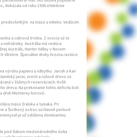
r päťdesiatkrát viac než ľudská populácia
kov, dokázala od roku 1936 efektívne
ná predovšetkým na mäso a mlieko. Vedúcim
avlna a cukrová trstina. Z ovocia sú to
 a nektárinky. Austrália má vedúce
žnej Austrálii, Hunter Valley v Novom
h Viktórie. Špeciálne druhy hrozna rastúce
na výrobu papiera a nábytku. Jarrah a Kari
slandský javor, orech a ružové drevo sú
ávaná v štátnych rezerváciach. Kvôli
ho dreva. Na prekonanie tohto deficitu boli
na druh Monterey borovíc.
edáva mäso žraloka a tuniaka. Pri
me a Švrtkový ostrov sú hlavné perlové
 priemysel je už oddávna dominantou
Ale pod tlakom medzinárodného úsilia