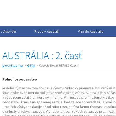
v Austrálii
Práce v Austrálii
Víza do Austrálie
AUSTRÁLIA : 2. časť
Úvodní stránka
G8M8
Časopis Slovak HERALD Czech
Poľnohospodárstvo
je dôležitým aspektom dovozu i vývozu. Vidiecky priemysel bol vžitý už v
španielske ovce merino boli privezené z južnej Afriky. Austrália je v s
a vývozcom zvlášť jemnej vlny - merino. V minulosti premnoženie králikov
nedostatku krmiva na spasenej zemi. Aj keď zajace sprevádzali už prvé lo
1788, ich výskyt sa datuje až od roku 1859, keď na farmu Thomasa Austina 
dva tucty divokých zajacov. V priebehu troch rokoch sa zajace premnožili 