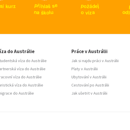
p
e
p
s
ř
j
s
z
e
i
o
h
d
š
r
i
u
ž
k
l
a
á
n
u
o
o
a
a
d
l
o
z
l
š
k
v
í
íza do Austrálie
Práce v Austrálii
tudentská víza do Austrálie
Jak si najdu práci v Austrálii
artnerská víza do Austrálie
Platy v Austrálii
racovní víza do Austrálie
Ubytování v Austrálii
uristická víza do Austrálie
Cestování po Austrálii
migrace do Austrálie
Jak ušetrit v Austrálii