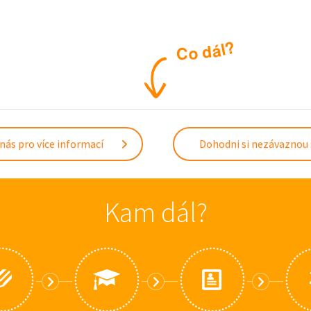
?
l
á
d
o
C
nás pro více informací
Dohodni si nezávaznou
Kam dál?