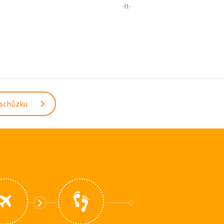
-lt-
 schůzku