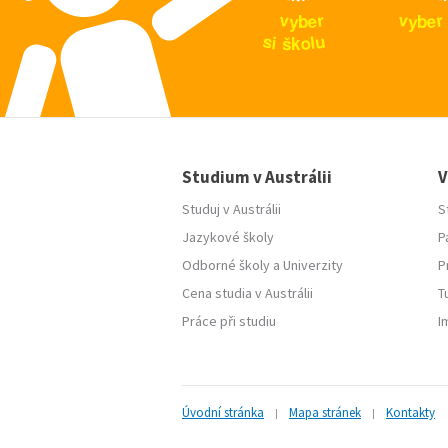
v
v
r
r
e
e
y
y
b
b
u
s
i
l
o
š
k
Studium v Austrálii
V
Studuj v Austrálii
S
Jazykové školy
P
Odborné školy
a
Univerzity
P
Cena studia v Austrálii
T
Práce při studiu
I
Úvodní stránka
Mapa stránek
Kontakty
|
|