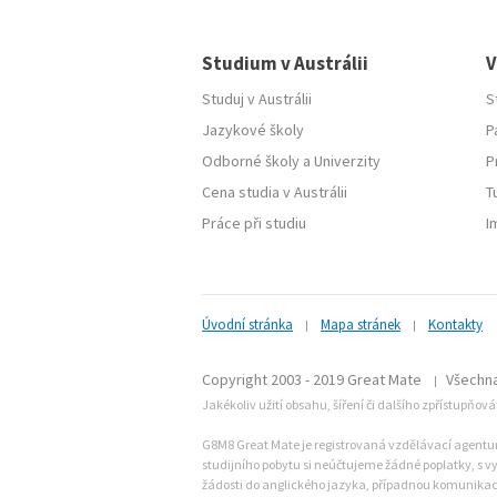
Studium v Austrálii
V
Studuj v Austrálii
S
Jazykové školy
P
Odborné školy
a
Univerzity
P
Cena studia v Austrálii
T
Práce při studiu
I
Úvodní stránka
Mapa stránek
Kontakty
|
|
Copyright 2003 - 2019 Great Mate
Všechna
|
Jakékoliv užití obsahu, šíření či dalšího zpřístupňov
G8M8 Great Mate je registrovaná vzdělávací agentura 
studijního pobytu si neúčtujeme žádné poplatky, s vy
žádosti do anglického jazyka, případnou komunikaci 