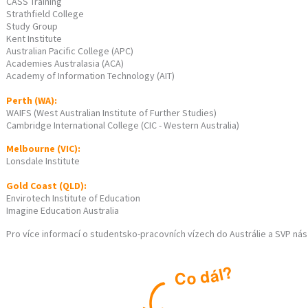
CASS Training
Strathfield College
Study Group
Kent Institute
Australian Pacific College (APC)
Academies Australasia (ACA)
Academy of Information Technology (AIT)
Perth (WA):
WAIFS (West Australian Institute of Further Studies)
Cambridge International College (CIC - Western Australia)
Melbourne (VIC):
Lonsdale Institute
Gold Coast (QLD):
Envirotech Institute of Education
Imagine Education Australia
Pro více informací o studentsko-pracovních vízech do Austrálie a SVP ná
?
l
á
d
o
C