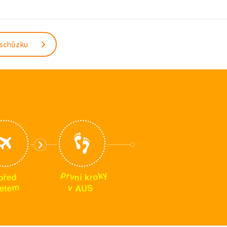
 schůzku
p
y
k
r
o
v
n
p
d
r
k
í
e
ř
m
S
v
e
U
A
t
e