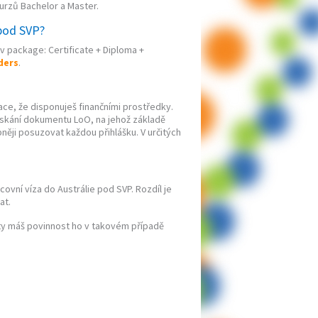
kurzů Bachelor a Master.
pod SVP?
 package: Certificate + Diploma +
ders
.
arace, že disponuješ finančními prostředky.
ískání dokumentu LoO, na jehož základě
něji posuzovat každou přihlášku. V určitých
covní víza do Austrálie pod SVP. Rozdíl je
at.
 ty máš povinnost ho v takovém případě