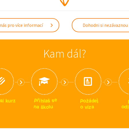
nás pro více informací
Dohodni si nezávaznou
Kam dál?
p
e
p
s
ř
j
s
z
e
i
o
h
d
š
r
i
u
ž
k
l
a
á
n
u
o
o
a
a
d
l
o
z
l
š
k
v
í