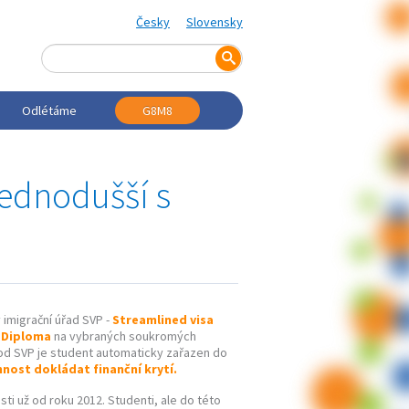
Česky
Slovensky
Odlétáme
G8M8
jednodušší s
ý imigrační úřad SVP -
Streamlined visa
 Diploma
na vybraných soukromých
pod SVP je student automaticky zařazen do
ost dokládat finanční krytí.
sti už od roku 2012. Studenti, ale do této