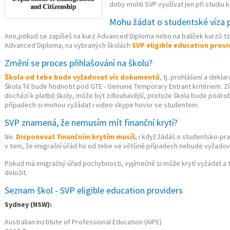
doby mohli SVP využívat jen při studiu 
Mohu žádat o studentské víza 
Ano,pokud se zapíšeš na kurz Advanced Diploma nebo na balíček kurzů tzv
Advanced Diploma, na vybraných školách
SVP eligible education provi
Změní se proces přihlašování na školu?
Škola od tebe bude vyžadovat víc dokumentů
, tj. prohlášení a dekl
Škola Tě bude hodnotit pod GTE - Genuine Temporary Entrant kritériem. Z
dochází k platbě školy, může být zdlouhavější, protože škola bude podrob
případech si mohou vyžádat i video skype hovor se studentem.
SVP znamená, že nemusím mít finanční krytí?
Ne.
Disponovat finančním krytím musíš
, i když žádáš o studentsko-pra
v tom, že imigrační úřád ho od tebe ve většině případech nebude vyžadov
Pokud má imigračný úřad pochybnosti, vyjímečně si může krytí vyžádat a
doložit.
Seznam škol - SVP eligible education providers
Sydney (NSW):
Australian Institute of Professional Education (AIPE)