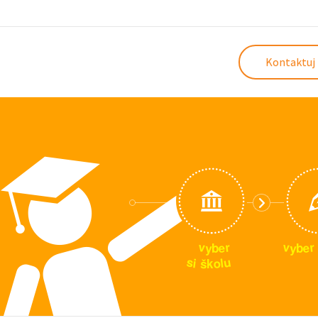
Kontaktuj 
v
v
r
r
e
e
y
y
b
b
u
s
i
l
o
š
k