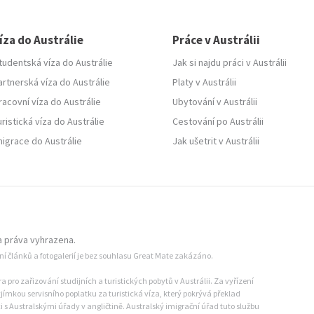
íza do Austrálie
Práce v Austrálii
tudentská víza do Austrálie
Jak si najdu práci v Austrálii
artnerská víza do Austrálie
Platy v Austrálii
racovní víza do Austrálie
Ubytování v Austrálii
uristická víza do Austrálie
Cestování po Austrálii
migrace do Austrálie
Jak ušetrit v Austrálii
 práva vyhrazena.
ání článků a fotogalerií je bez souhlasu Great Mate zakázáno.
pro zařizování studijních a turistických pobytů v Austrálii. Za vyřízení
jímkou servisního poplatku za turistická víza, který pokrývá překlad
s Australskými úřady v angličtině. Australský imigrační úřad tuto službu