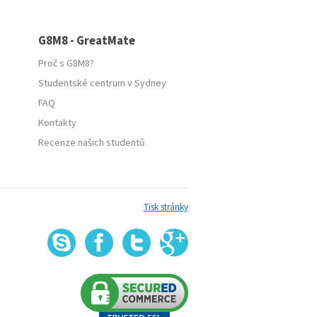
G8M8 - GreatMate
Proč s G8M8?
Studentské centrum v Sydney
FAQ
Kontakty
Recenze našich studentů
Tisk stránky
G
Skype
Facebook
Twitter
+