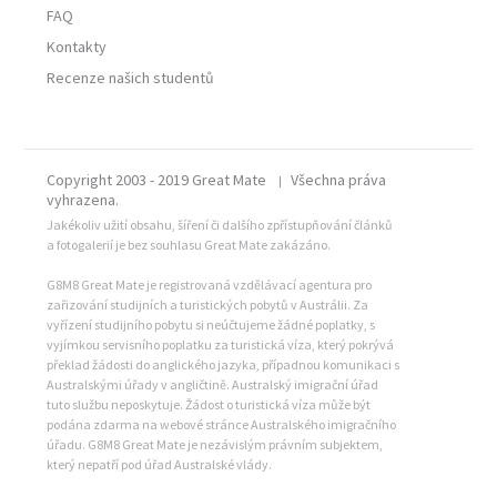
FAQ
Kontakty
Recenze našich studentů
Copyright 2003 - 2019 Great Mate
Všechna práva
|
vyhrazena.
Jakékoliv užití obsahu, šíření či dalšího zpřístupňování článků
a fotogalerií je bez souhlasu Great Mate zakázáno.
G8M8 Great Mate je registrovaná vzdělávací agentura pro
zařizování studijních a turistických pobytů v Austrálii. Za
vyřízení studijního pobytu si neúčtujeme žádné poplatky, s
vyjímkou servisního poplatku za turistická víza, který pokrývá
překlad žádosti do anglického jazyka, případnou komunikaci s
Australskými úřady v angličtině. Australský imigrační úřad
tuto službu neposkytuje. Žádost o turistická víza může být
podána zdarma na webové stránce Australského imigračního
úřadu. G8M8 Great Mate je nezávislým právním subjektem,
který nepatří pod úřad Australské vlády.