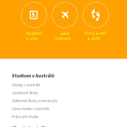
y
p
k
r
j
p
o
e
v
o
d
p
d
n
r
ž
k
í
ř
á
e
m
o
S
a
v
o
d
e
z
U
A
v
l
t
í
e
Studium v Austrálii
Studuj v Austrálii
Jazykové školy
Odborné školy
a
Univerzity
Cena studia v Austrálii
Práce při studiu