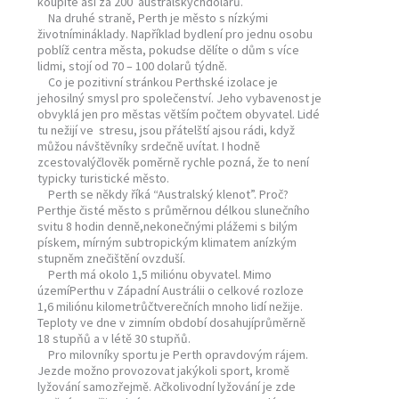
koupíte asi za 200 australskýchdolarů.
Na druhé straně, Perth je město s nízkými
životnímináklady. Například bydlení pro jednu osobu
poblíž centra města, pokudse dělíte o dům s více
lidmi, stojí od 70 – 100 dolarů týdně.
Co je pozitivní stránkou Perthské izolace je
jehosilný smysl pro společenství. Jeho vybavenost je
obvyklá jen pro městas větším počtem obyvatel. Lidé
tu nežijí ve stresu, jsou přátelští ajsou rádi, když
můžou návštěvníky srdečně uvítat. I hodně
zcestovalýčlověk poměrně rychle pozná, že to není
typicky turistické město.
Perth se někdy říká “Australský klenot”. Proč?
Perthje čisté město s průměrnou délkou slunečního
svitu 8 hodin denně,nekonečnými plážemi s bilým
pískem, mírným subtropickým klimatem anízkým
stupněm znečištění ovzduší.
Perth má okolo 1,5 miliónu obyvatel. Mimo
územíPerthu v Západní Austrálii o celkové rozloze
1,6 miliónu kilometrůčtverečních mnoho lidí nežije.
Teploty ve dne v zimním období dosahujíprůměrně
18 stupňů a v létě 30 stupňů.
Pro milovníky sportu je Perth opravdovým rájem.
Jezde možno provozovat jakýkoli sport, kromě
lyžování samozřejmě. Ačkolivodní lyžování je zde