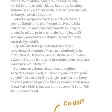
možné za přijatelné ceny provozovat po celý
rok.Můžete tu navštívit kluby, hospody, kavárny,
hudební scény a stovkyrestaurací různých kuchyní,
ze kterých si každý vybere.
Letecké spojení do Sydney a dalších měst na
východěkontinentu je příhodné. Do Perthu létá
celkem asi 15 mezinárodníchaerolinek. Zřejmě
proto, že město je to bránou do Austrálie, bližší
kEvropě v porovnání s ostatními hlavními městy
australských států.
Západní Austrálie je nejbohatším státem
sevzrůstající ekonomií. Práce pro studenty je tu
dost. Zhruba 10 %populace Austrálie je situováno
v Západní Austrálii a stejné procento ztéto populace
jsou zahraniční studenti.
Studium lze vykomunikovat snadno přímo
ze Sydney.Tamní školy a university mají zastoupení
po celém svazu. V Sydney jejejich partnerem, který
obstará potřebné papírování a výhodné cenyletenek
Great Mate (G8M8, Sussex Centre, Level 7, Suite 709,
401 SussexStreet).
?
l
á
d
o
C