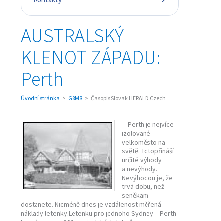
AUSTRALSKÝ
KLENOT ZÁPADU:
Perth
Úvodní stránka
G8M8
Časopis Slovak HERALD Czech
Perth je nejvíce
izolované
velkoměsto na
světě. Totopřináší
určité výhody
a nevýhody.
Nevýhodou je, že
trvá dobu, než
seněkam
dostanete. Nicméně dnes je vzdálenost měřená
náklady letenky.Letenku pro jednoho Sydney – Perth