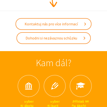
Kontaktuj nás pro více informací
Dohodni si nezávaznou schůzku
Kam dál?
p
e
s
ř
i
v
v
h
r
r
e
e
š
y
y
l
b
b
a
n
u
u
s
s
z
l
a
o
o
i
l
u
r
š
i
š
k
k
k