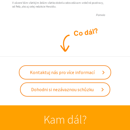
V závere Vám všetkým želám všetko dobré a odovzdávam srdečné pozdravy,
od Peťa, ako aj celej redakcie Heraldu.
Pamela
?
l
á
d
o
C
Kontaktuj nás pro více informací
Dohodni si nezávaznou schůzku
Kam dál?