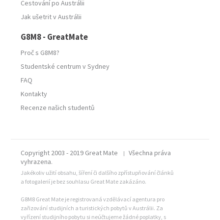
Cestování po Austrálii
Jak ušetrit v Austrálii
G8M8 - GreatMate
Proč s G8M8?
Studentské centrum v Sydney
FAQ
Kontakty
Recenze našich studentů
Copyright 2003 - 2019 Great Mate
Všechna práva
|
vyhrazena.
Jakékoliv užití obsahu, šíření či dalšího zpřístupňování článků
a fotogalerií je bez souhlasu Great Mate zakázáno.
G8M8 Great Mate je registrovaná vzdělávací agentura pro
zařizování studijních a turistických pobytů v Austrálii. Za
vyřízení studijního pobytu si neúčtujeme žádné poplatky, s