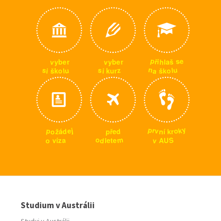
p
e
s
ř
i
v
v
h
r
r
e
e
š
y
y
l
b
b
a
n
u
u
s
s
z
l
a
o
o
i
l
u
r
š
i
š
k
k
k
y
p
k
r
j
p
o
e
v
o
d
p
d
n
r
ž
k
í
ř
á
e
m
o
S
a
v
o
d
e
z
U
A
v
l
t
í
e
Studium v Austrálii