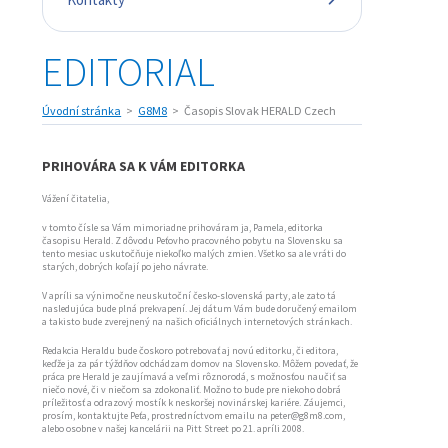
EDITORIAL
Úvodní stránka
G8M8
Časopis Slovak HERALD Czech
PRIHOVÁRA SA K VÁM EDITORKA
Vážení čitatelia,
v tomto čísle sa Vám mimoriadne prihováram ja, Pamela, editorka
časopisu Herald. Z dôvodu Peťovho pracovného pobytu na Slovensku sa
tento mesiac uskutočňuje niekoľko malých zmien. Všetko sa ale vráti do
starých, dobrých koľají po jeho návrate.
V apríli sa výnimočne neuskutoční česko-slovenská party, ale zato tá
nasledujúca bude plná prekvapení. Jej dátum Vám bude doručený emailom
a takisto bude zverejnený na našich oficiálnych internetových stránkach.
Redakcia Heraldu bude čoskoro potrebovať aj novú editorku, či editora,
keďže ja za pár týždňov odchádzam domov na Slovensko. Môžem povedať, že
práca pre Herald je zaujímavá a veľmi rôznorodá, s možnosťou naučiť sa
niečo nové, či v niečom sa zdokonaliť. Možno to bude pre niekoho dobrá
príležitosť a odrazový mostík k neskoršej novinárskej kariére. Záujemci,
prosím, kontaktujte Peťa, prostredníctvom emailu na peter@g8m8.com,
alebo osobne v našej kancelárii na Pitt Street po 21. apríli 2008.