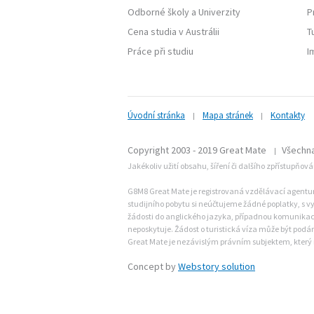
Odborné školy
a
Univerzity
P
Cena studia v Austrálii
T
Práce při studiu
I
Úvodní stránka
Mapa stránek
Kontakty
|
|
Copyright 2003 - 2019 Great Mate
Všechna
|
Jakékoliv užití obsahu, šíření či dalšího zpřístupňov
G8M8 Great Mate je registrovaná vzdělávací agentura 
studijního pobytu si neúčtujeme žádné poplatky, s vy
žádosti do anglického jazyka, případnou komunikaci 
neposkytuje. Žádost o turistická víza může být po
Great Mate je nezávislým právním subjektem, který 
Concept by
Webstory solution