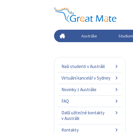
Austrálie
Studium 
Naši studenti v Austrálii
Virtuální kancelář v Sydney
Novinky z Austrálie
FAQ
Další užitečné kontakty
v Austrálii
Kontakty