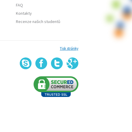
FAQ
Kontakty
Recenze našich studentů
Tisk stránky
G
Skype
Facebook
Twitter
+