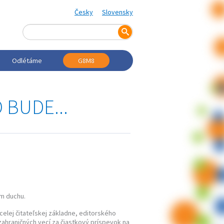
Česky
Slovensky
Odlétáme
G8M8
 BUDE...
m duchu.
elej čitateľskej základne, editorského
zahraničných vecí za čiastkový príspevok na