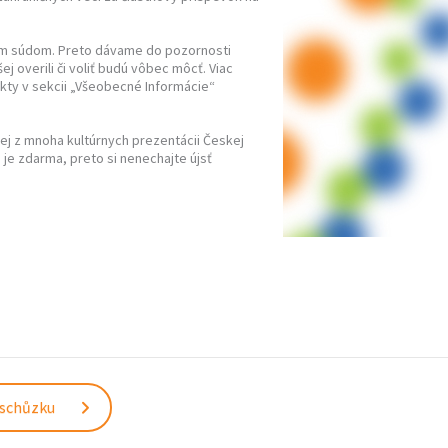
ným súdom. Preto dávame do pozornosti
ej overili či voliť budú vôbec môcť. Viac
akty v sekcii „Všeobecné Informácie“
šej z mnoha kultúrnych prezentácii Českej
 je zdarma, preto si nenechajte újsť
 schůzku