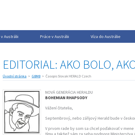
v Austrálii
Práce v Austrálii
Víza do Austrálie
EDITORIAL: AKO BOLO, AKO
Úvodní stránka
G8M8
Časopis Slovak HERALD Czech
NOVÁ GENERÁCIA HERALDU
BOHEMIAN RHAPSODY
Vážení čitatelia,
Septembrový, nebo zářijový Herald bude v česko
V prvom rade by som sa chcel poďakovať v mene c
tímu a taktiež sám za seba podpore Ministerstva 