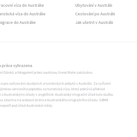
racovní víza do Austrálie
Ubytování v Austrálii
uristická víza do Austrálie
Cestování po Austrálii
migrace do Austrálie
Jak ušetrit v Austrálii
 práva vyhrazena.
ání článků a fotogalerií je bez souhlasu Great Mate zakázáno.
pro zařizování studijních a turistických pobytů v Austrálii. Za vyřízení
jímkou servisního poplatku za turistická víza, který pokrývá překlad
s Australskými úřady v angličtině. Australský imigrační úřad tuto službu
dána zdarma na webové stránce Australského imigračního úřadu. G8M8
nepatří pod úřad Australské vlády.