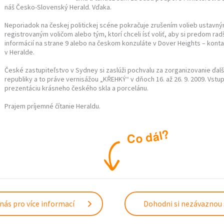
náš Česko-Slovenský Herald. Vďaka.
Neporiadok na českej politickej scéne pokračuje zrušením volieb ustav
registrovaným voličom alebo tým, ktorí chceli ísť voliť, aby si predom radš
informácií na strane 9 alebo na českom konzuláte v Dover Heights – kont
v Heralde.
České zastupiteľstvo v Sydney si zaslúži pochvalu za zorganizovanie ďal
republiky a to práve vernisážou „KŘEHKÝ“ v dňoch 16. až 26. 9. 2009. Vstup
prezentáciu krásneho českého skla a porcelánu.
Prajem príjemné čítanie Heraldu.
?
l
á
d
o
C
nás pro více informací
Dohodni si nezávaznou