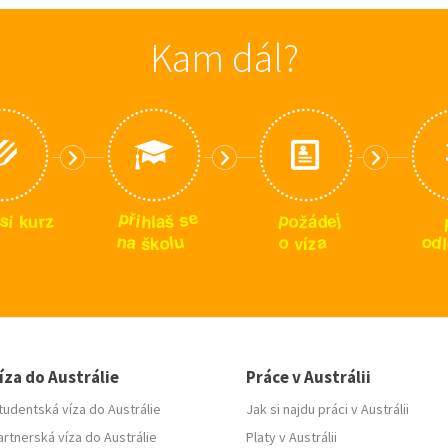
Kam dál?
p
e
p
s
ř
j
s
z
e
i
o
h
d
š
r
i
u
ž
k
l
a
á
n
u
o
o
a
a
d
l
o
z
l
š
k
v
í
íza do Austrálie
Práce v Austrálii
tudentská víza do Austrálie
Jak si najdu práci v Austrálii
artnerská víza do Austrálie
Platy v Austrálii