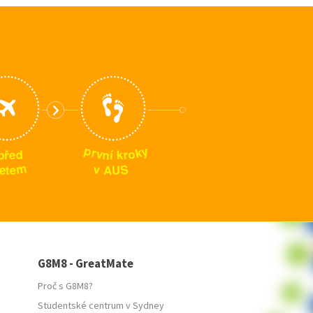
p
y
k
r
o
v
n
p
d
r
k
í
e
ř
m
S
v
e
U
A
t
e
G8M8 - GreatMate
Proč s G8M8?
Studentské centrum v Sydney