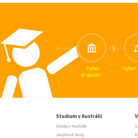
v
v
r
r
e
e
y
y
b
b
u
s
i
l
o
š
k
Studium v Austrálii
V
Studuj v Austrálii
S
Jazykové školy
P