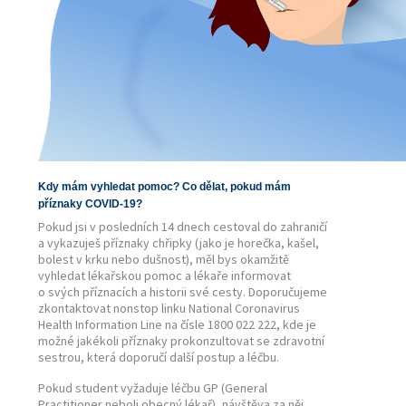
Kdy mám vyhledat pomoc? Co dělat, pokud mám
příznaky COVID-19?
Pokud jsi v posledních 14 dnech cestoval do zahraničí
a vykazuješ příznaky chřipky (jako je horečka, kašel,
bolest v krku nebo dušnost), měl bys okamžitě
vyhledat lékařskou pomoc a lékaře informovat
o svých příznacích a historii své cesty. Doporučujeme
zkontaktovat nonstop linku National Coronavirus
Health Information Line na čísle 1800 022 222, kde je
možné jakékoli příznaky prokonzultovat se zdravotní
sestrou, která doporučí další postup a léčbu.
Pokud student vyžaduje léčbu GP (General
Practitioner neboli obecný lékař), návštěva za něj