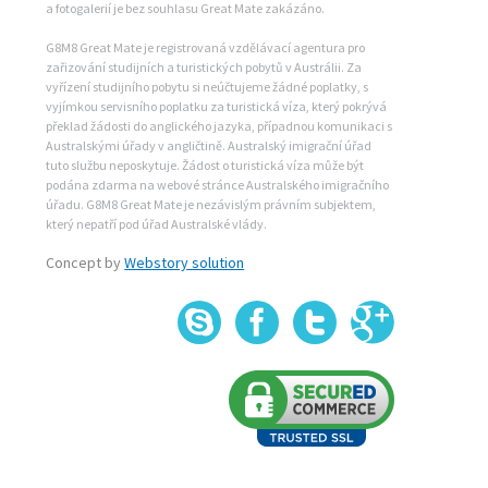
a fotogalerií je bez souhlasu Great Mate zakázáno.
G8M8 Great Mate je registrovaná vzdělávací agentura pro
zařizování studijních a turistických pobytů v Austrálii. Za
vyřízení studijního pobytu si neúčtujeme žádné poplatky, s
vyjímkou servisního poplatku za turistická víza, který pokrývá
překlad žádosti do anglického jazyka, případnou komunikaci s
Australskými úřady v angličtině. Australský imigrační úřad
tuto službu neposkytuje. Žádost o turistická víza může být
podána zdarma na webové stránce Australského imigračního
úřadu. G8M8 Great Mate je nezávislým právním subjektem,
který nepatří pod úřad Australské vlády.
Concept by
Webstory solution
Skype
Fa
+