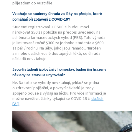
příjezdem do Austrálie.
Vztahuje se studenty úhrada za léky na předpis, které
pomáhají při zotavení z COVID-19?
Studenti registrovaní u OSHC si budou moci
nárokovat $50 za položku na předpis uvedenou na
schématu farmaceutických výhod (PBS). Tato výhoda
je limitovaná ročně $300 za jednoho studenta a $600
za pár / rodinu. Na léky, jako jsou Panadol, Nurofen
a mnoho dalších volně dostupných léků, se úhrada
nákladů nevztahuje.
Jsou-li studenti izolováni v homestay, budou jim hrazeny
náklady na stravu a ubytování?
Ne. Na toto se výhody nevztahují, jelikož se jedná
o zdravotní pojištění, a pokrytí nákladů je tedy
spojeno pouze s výdaji na léčbu. Pro více informací je
možné navštívit články týkající se COVID-19 či
dalších
FAQ
.