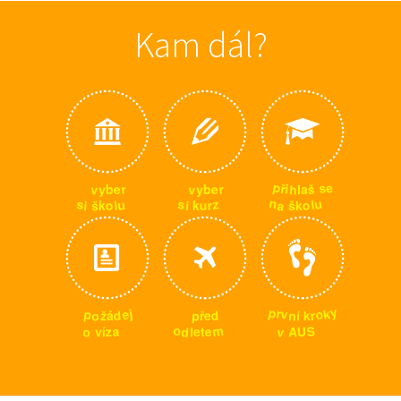
Kam dál?
p
e
s
ř
i
v
v
h
r
r
e
e
š
y
y
l
b
b
a
n
u
u
s
s
z
l
a
o
o
i
l
u
r
š
i
š
k
k
k
y
p
k
r
j
p
o
e
v
o
d
p
d
n
r
ž
k
í
ř
á
e
m
o
S
a
v
o
d
e
z
U
A
v
l
t
í
e