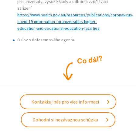
pro univerzity, vysoké školy a odborná vzdělávací
zařízení
https://www.health.gov.au/resources/publications/coronavirus-
covid-19-information-foruniversities-higher-
education-and-vocational-education-facilities
Oslov s dotazem svého agenta.
?
l
á
d
o
C
Kontaktuj nás pro více informací
Dohodni si nezávaznou schůzku