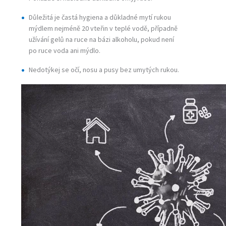
Důležitá je častá hygiena a důkladné mytí rukou
mýdlem nejméně 20 vteřin v teplé vodě, případně
užívání gelů na ruce na bázi alkoholu, pokud není
po ruce voda ani mýdlo.
Nedotýkej se očí, nosu a pusy bez umytých rukou.