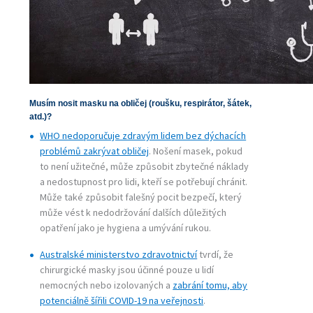
Musím nosit masku na obličej (roušku, respirátor, šátek,
atd.)?
WHO nedoporučuje zdravým lidem bez dýchacích
problémů zakrývat obličej
. Nošení masek, pokud
to není užitečné, může způsobit zbytečné náklady
a nedostupnost pro lidi, kteří se potřebují chránit.
Může také způsobit falešný pocit bezpečí, který
může vést k nedodržování dalších důležitých
opatření jako je hygiena a umývání rukou.
Australské ministerstvo zdravotnictví
tvrdí, že
chirurgické masky jsou účinné pouze u lidí
nemocných nebo izolovaných a
zabrání tomu, aby
potenciálně šířili COVID-19 na veřejnosti
.