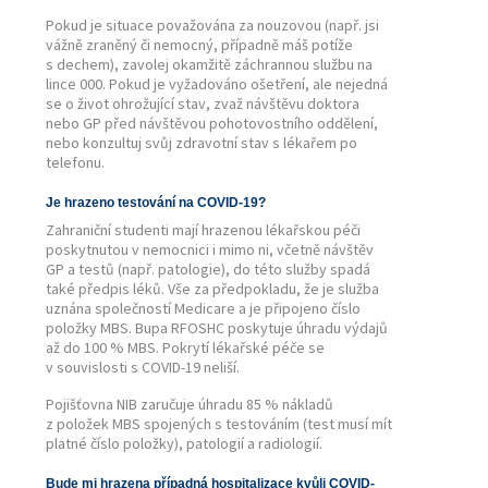
Pokud je situace považována za nouzovou (např. jsi
vážně zraněný či nemocný, případně máš potíže
s dechem), zavolej okamžitě záchrannou službu na
lince 000. Pokud je vyžadováno ošetření, ale nejedná
se o život ohrožující stav, zvaž návštěvu doktora
nebo GP před návštěvou pohotovostního oddělení,
nebo konzultuj svůj zdravotní stav s lékařem po
telefonu.
Je hrazeno testování na COVID-19?
Zahraniční studenti mají hrazenou lékařskou péči
poskytnutou v nemocnici i mimo ni, včetně návštěv
GP a testů (např. patologie), do této služby spadá
také předpis léků. Vše za předpokladu, že je služba
uznána společností Medicare a je připojeno číslo
položky MBS. Bupa RFOSHC poskytuje úhradu výdajů
až do 100 % MBS. Pokrytí lékařské péče se
v souvislosti s COVID-19 neliší.
Pojišťovna NIB zaručuje úhradu 85 % nákladů
z položek MBS spojených s testováním (test musí mít
platné číslo položky), patologií a radiologií.
Bude mi hrazena případná hospitalizace kvůli COVID-