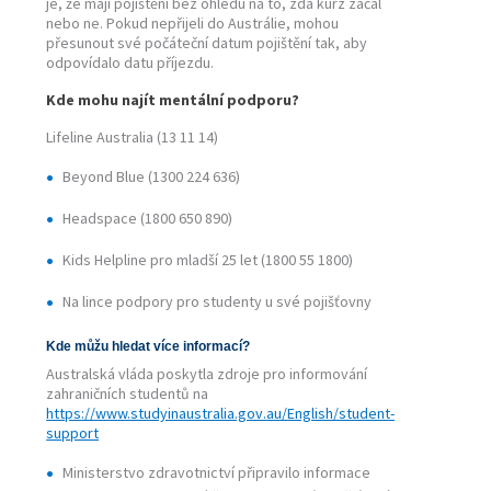
je, že mají pojištění bez ohledu na to, zda kurz začal
nebo ne. Pokud nepřijeli do Austrálie, mohou
přesunout své počáteční datum pojištění tak, aby
odpovídalo datu příjezdu.
Kde mohu najít mentální podporu?
Lifeline Australia (13 11 14)
Beyond Blue (1300 224 636)
Headspace (1800 650 890)
Kids Helpline pro mladší 25 let (1800 55 1800)
Na lince podpory pro studenty u své pojišťovny
Kde můžu hledat více informací?
Australská vláda poskytla zdroje pro informování
zahraničních studentů na
https://www.studyinaustralia.gov.au/English/student-
support
Ministerstvo zdravotnictví připravilo informace