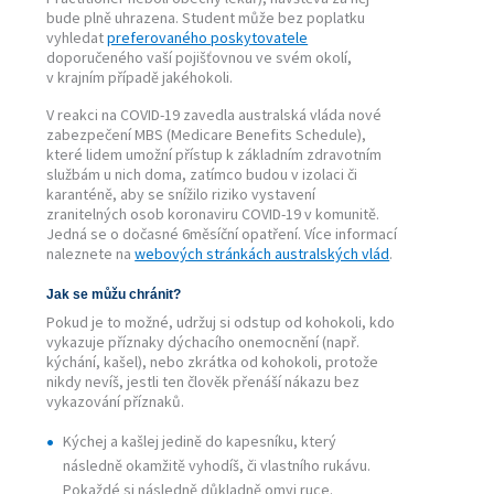
bude plně uhrazena. Student může bez poplatku
vyhledat
preferovaného poskytovatele
doporučeného vaší pojišťovnou ve svém okolí,
v krajním případě jakéhokoli.
V reakci na COVID-19 zavedla australská vláda nové
zabezpečení MBS (Medicare Benefits Schedule),
které lidem umožní přístup k základním zdravotním
službám u nich doma, zatímco budou v izolaci či
karanténě, aby se snížilo riziko vystavení
zranitelných osob koronaviru COVID-19 v komunitě.
Jedná se o dočasné 6měsíční opatření. Více informací
naleznete na
webových stránkách australských vlád
.
Jak se můžu chránit?
Pokud je to možné, udržuj si odstup od kohokoli, kdo
vykazuje příznaky dýchacího onemocnění (např.
kýchání, kašel), nebo zkrátka od kohokoli, protože
nikdy nevíš, jestli ten člověk přenáší nákazu bez
vykazování příznaků.
Kýchej a kašlej jedině do kapesníku, který
následně okamžitě vyhodíš, či vlastního rukávu.
Pokaždé si následně důkladně omyj ruce.