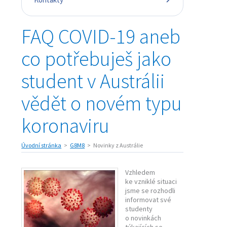
FAQ COVID-19 aneb
co potřebuješ jako
student v Austrálii
vědět o novém typu
koronaviru
Úvodní stránka
G8M8
Novinky z Austrálie
Vzhledem
ke vzniklé situaci
jsme se rozhodli
informovat své
studenty
o novinkách