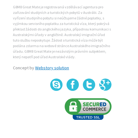
G8M8 Great Mate je registrovaná vzdělávací agentura pro
zařizování studijních a turistických pobytů v Austrálii. Za
vyřízení studijního pobytu si neúčtujeme žádné poplatky, s
vyjímkou servisního poplatku za turistická víza, který pokrývá
překlad žádosti do anglického jazyka, případnou komunikaci s
Australskými úřady v angličtině. Australský imigrační úřad
tuto službu neposkytuje. Žádost o turistická víza může být
podána zdarma na webové stránce Australského imigračního
úřadu. G8M8 Great Mate je nezávislým právním subjektem,
který nepatří pod úřad Australské vlády.
Concept by
Webstory solution
Skype
Fa
+