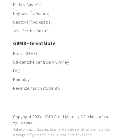
Platy v Austrálii
Ubytování v Austrálii
Cestování po Austrálii
Jak ušetrit v Austrálii
G8M8 - GreatMate
Proč s G8M8?
Studentské centrum v Sydney
FAQ
Kontakty
Recenze našich studentů
Copyright 2003 - 2019 Great Mate
Všechna práva
|
vyhrazena.
Jakékoliv užití obsahu, šíření či dalšího zpřístupňování článků
a fotogalerií je bez souhlasu Great Mate zakázáno.