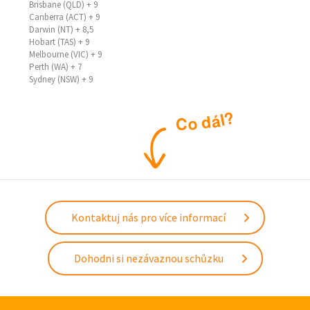
Brisbane (QLD) + 9
Canberra (ACT) + 9
Darwin (NT) + 8,5
Hobart (TAS) + 9
Melbourne (VIC) + 9
Perth (WA) + 7
Sydney (NSW) + 9
?
l
á
d
o
C
Kontaktuj nás pro více informací
Dohodni si nezávaznou schůzku