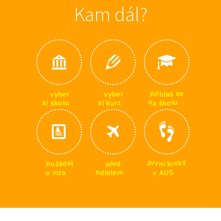
Kam dál?
p
e
s
ř
i
v
v
h
r
r
e
e
š
y
y
l
b
b
a
n
u
u
s
s
z
l
a
o
o
i
l
u
r
š
i
š
k
k
k
y
p
k
r
j
p
o
e
v
o
d
p
d
n
r
ž
k
í
ř
á
e
m
o
S
a
v
o
d
e
z
U
A
v
l
t
í
e