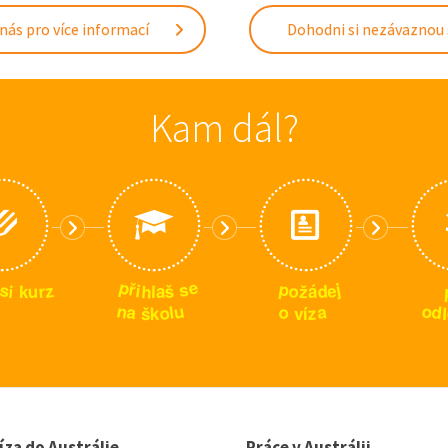
nás pro více informací
Dohodni si nezávaznou
Kam dál?
p
e
p
s
ř
j
s
z
e
i
o
h
d
š
r
i
u
ž
k
l
a
á
n
u
o
o
a
a
d
l
o
z
l
š
k
v
í
íza do Austrálie
Práce v Austrálii