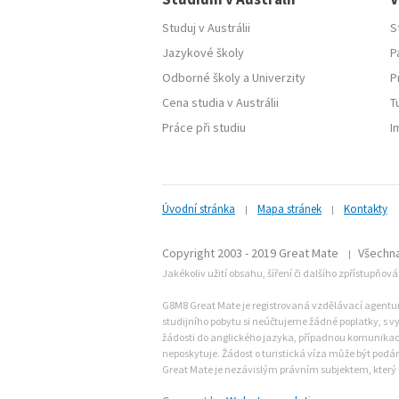
Studuj v Austrálii
S
Jazykové školy
P
Odborné školy
a
Univerzity
P
Cena studia v Austrálii
T
Práce při studiu
I
Úvodní stránka
Mapa stránek
Kontakty
|
|
Copyright 2003 - 2019 Great Mate
Všechna
|
Jakékoliv užití obsahu, šíření či dalšího zpřístupňov
G8M8 Great Mate je registrovaná vzdělávací agentura 
studijního pobytu si neúčtujeme žádné poplatky, s vy
žádosti do anglického jazyka, případnou komunikaci 
neposkytuje. Žádost o turistická víza může být po
Great Mate je nezávislým právním subjektem, který 