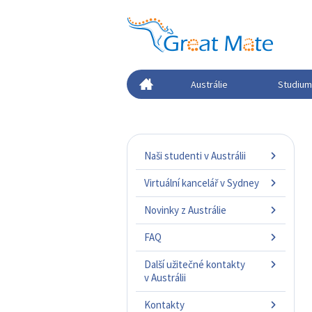
Austrálie
Studium 
Naši studenti v Austrálii
Virtuální kancelář v Sydney
Novinky z Austrálie
FAQ
Další užitečné kontakty
v Austrálii
Kontakty