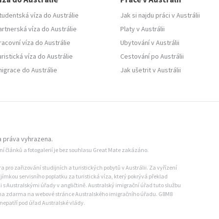
tudentská víza do Austrálie
Jak si najdu práci v Austrálii
artnerská víza do Austrálie
Platy v Austrálii
racovní víza do Austrálie
Ubytování v Austrálii
uristická víza do Austrálie
Cestování po Austrálii
migrace do Austrálie
Jak ušetrit v Austrálii
 práva vyhrazena.
ání článků a fotogalerií je bez souhlasu Great Mate zakázáno.
pro zařizování studijních a turistických pobytů v Austrálii. Za vyřízení
jímkou servisního poplatku za turistická víza, který pokrývá překlad
s Australskými úřady v angličtině. Australský imigrační úřad tuto službu
dána zdarma na webové stránce Australského imigračního úřadu. G8M8
nepatří pod úřad Australské vlády.