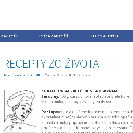
v Austrálii
Práce v Austrálii
Víza do Austrálie
RECEPTY ZO ŽIVOTA
Úvodní stránka
G8M8
Časopis Slovak HERALD Czech
KURACIE PRSIA ZAPEČENÉ S BROSKYŇAMI
Suroviny:
400 g kuracích pŕs, soľ mleté biele koreni
hladká múka, mlieko, strúhaný tvrdý syr
Postup:
umyté a osušené kuracie mäso jemne nakl
okoreníme mletým bielym korením a prudko opečieme
Z masla a múky pripravíme svetlú zápražku a rozri
pridáme trochu nastrúhaného syra a premiešame.