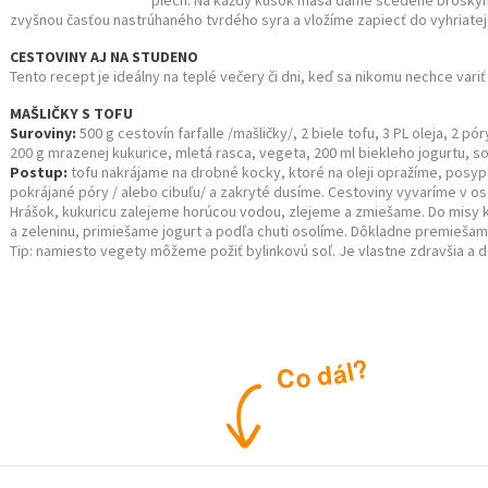
plech. Na každý kúsok mäsa dáme scedené brosky
zvyšnou časťou nastrúhaného tvrdého syra a vložíme zapiecť do vyhriate
CESTOVINY AJ NA STUDENO
Tento recept je ideálny na teplé večery či dni, keď sa nikomu nechce variť a 
MAŠLIČKY S TOFU
Suroviny:
500 g cestovín farfalle /mašličky/, 2 biele tofu, 3 PL oleja, 2 p
200 g mrazenej kukurice, mletá rasca, vegeta, 200 ml biekleho jogurtu, so
Postup:
tofu nakrájame na drobné kocky, ktoré na oleji opražíme, posy
pokrájané póry / alebo cibuľu/ a zakryté dusíme. Cestoviny vyvaríme v 
Hrášok, kukuricu zalejeme horúcou vodou, zlejeme a zmiešame. Do misy 
a zeleninu, primiešame jogurt a podľa chuti osolíme. Dôkladne premiešam
Tip: namiesto vegety môžeme požiť bylinkovú soľ. Je vlastne zdravšia a do
?
l
á
d
o
C