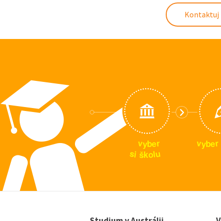
Kontaktuj 
v
v
r
r
e
e
y
y
b
b
u
s
i
l
o
š
k
Studium v Austrálii
V