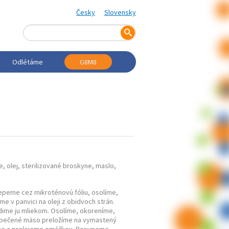
Česky
Slovensky
Odlétáme
G8M8
e, olej, sterilizované broskyne, maslo,
epeme cez mikroténovú fóliu, osolíme,
 v panvici na oleji z obidvoch strán.
edime ju mliekom. Osolíme, okoreníme,
Opečené mäso preložíme na vymastený