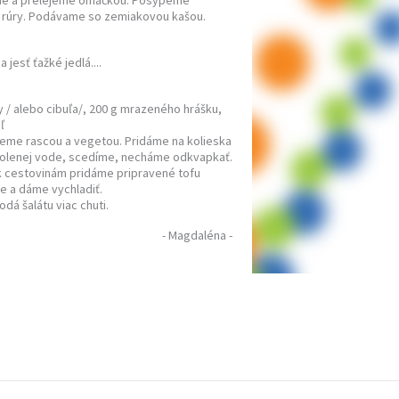
ne a prelejeme omáčkou. Posypeme
j rúry. Podávame so zemiakovou kašou.
jesť ťažké jedlá....
óry / alebo cibuľa/, 200 g mrazeného hrášku,
ľ
peme rascou a vegetou. Pridáme na kolieska
osolenej vode, scedíme, necháme odkvapkať.
k cestovinám pridáme pripravené tofu
e a dáme vychladiť.
dá šalátu viac chuti.
- Magdaléna -