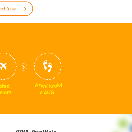
 schůzku
p
y
k
r
o
v
n
p
d
r
k
í
e
ř
m
S
v
e
U
A
t
e
G8M8 - GreatMate