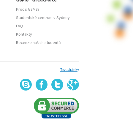
Proč s G8M8?
Studentské centrum v Sydney
FAQ
Kontakty
Recenze našich studentů
Tisk stránky
G
Skype
Facebook
Twitter
+