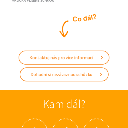
VAJÍČKA PLNENÉ ŠUNKOU
?
l
á
d
o
C
Kontaktuj nás pro více informací
Dohodni si nezávaznou schůzku
Kam dál?