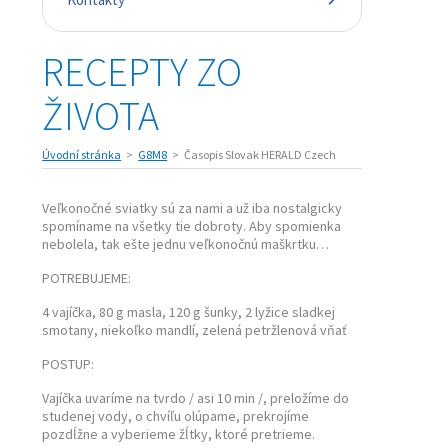
RECEPTY ZO
ŽIVOTA
Úvodní stránka
G8M8
Časopis Slovak HERALD Czech
Veľkonočné sviatky sú za nami a už iba nostalgicky
spomíname na všetky tie dobroty. Aby spomienka
nebolela, tak ešte jednu veľkonočnú maškrtku…
POTREBUJEME:
4 vajíčka, 80 g masla, 120 g šunky, 2 lyžice sladkej
smotany, niekoľko mandlí, zelená petržlenová vňať
POSTUP:
Vajíčka uvaríme na tvrdo / asi 10 min /, preložíme do
studenej vody, o chvíľu olúpame, prekrojíme
pozdĺžne a vyberieme žĺtky, ktoré pretrieme.