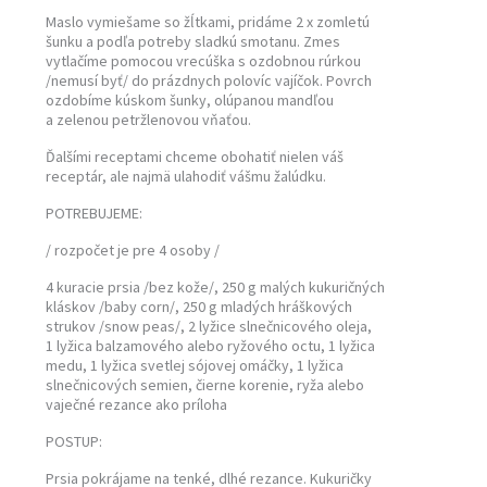
Maslo vymiešame so žĺtkami, pridáme 2 x zomletú
šunku a podľa potreby sladkú smotanu. Zmes
vytlačíme pomocou vrecúška s ozdobnou rúrkou
/nemusí byť/ do prázdnych polovíc vajíčok. Povrch
ozdobíme kúskom šunky, olúpanou mandľou
a zelenou petržlenovou vňaťou.
Ďalšími receptami chceme obohatiť nielen váš
receptár, ale najmä ulahodiť vášmu žalúdku.
POTREBUJEME:
/ rozpočet je pre 4 osoby /
4 kuracie prsia /bez kože/, 250 g malých kukuričných
kláskov /baby corn/, 250 g mladých hráškových
strukov /snow peas/, 2 lyžice slnečnicového oleja,
1 lyžica balzamového alebo ryžového octu, 1 lyžica
medu, 1 lyžica svetlej sójovej omáčky, 1 lyžica
slnečnicových semien, čierne korenie, ryža alebo
vaječné rezance ako príloha
POSTUP:
Prsia pokrájame na tenké, dlhé rezance. Kukuričky