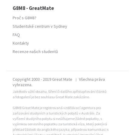
G8M8 - GreatMate
Proč s G8M8?
Studentské centrum v Sydney
FAQ
Kontakty
Recenze našich studentů
Copyright 2003 - 2019 Great Mate
Všechna práva
|
vyhrazena.
Jakékoliv užití obsahu, šíření či dalšího zpřístupňování článků
a fotogalerií je bez souhlasu Great Mate zakázáno.
G8M8 Great Mate je registrovaná vzdělávací agentura pro
zařizování studijních a turistických pobytů v Austrálii. Za
vyřízení studijního pobytu si neúčtujeme žádné poplatky, s
vyjímkou servisního poplatku za turistická víza, který pokrývá
překlad žádosti do anglického jazyka, případnou komunikaci s
Australskými úřady v angličtině. Australský imigrační úřad