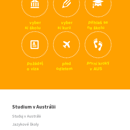
p
e
s
ř
i
v
v
h
r
r
e
e
š
y
y
l
b
b
a
n
u
u
s
s
z
l
a
o
o
i
l
u
r
š
i
š
k
k
k
y
p
k
r
j
p
o
e
v
o
d
p
d
n
r
ž
k
í
ř
á
e
m
o
S
a
v
o
d
e
z
U
A
v
l
t
í
e
Studium v Austrálii
Studuj v Austrálii
Jazykové školy