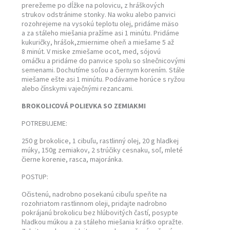
prerežeme po dĺžke na polovicu, z hráškových
strukov odstránime stonky. Na woku alebo panvici
rozohrejeme na vysokú teplotu olej, pridáme mäso
a za stáleho miešania pražíme asi 1 minútu. Pridáme
kukuričky, hrášok,zmiernime oheň a miešame 5 až
8 minút. V miske zmiešame ocot, med, sójovú
omáčku a pridáme do panvice spolu so slnečnicovými
semenami. Dochutíme soľou a čiernym korením. Stále
miešame ešte asi 1 minútu. Podávame horúce s ryžou
alebo čínskymi vaječnými rezancami.
BROKOLICOVÁ POLIEVKA SO ZEMIAKMI
POTREBUJEME:
250 g brokolice, 1 cibuľu, rastlinný olej, 20 g hladkej
múky, 150g zemiakov, 2 strúčiky cesnaku, soľ, mleté
čierne korenie, rasca, majoránka.
POSTUP:
Očistenú, nadrobno posekanú cibuľu speňte na
rozohriatom rastlinnom oleji, pridajte nadrobno
pokrájanú brokolicu bez hlúbovitých častí, posypte
hladkou múkou a za stáleho miešania krátko opražte.