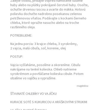
Zalejte vodou, pridajte vopred namočené sušené
huby alebo na plátky pokrájané čerstvé huby. Osoľte,
ochuťte drvenou rascou a uvarte do mäkka. Hotovú
polievku dochuťte nadrobno posekanou zelenou
petržlenovou vňaťou. Podávajte s kockami čierneho
chleba, ktoré opražte nasucho alebo na troche
rastlinného oleja.
POTREBUJEME:
Na jednu porciu: 3 krajce chleba, 3 syrokrémy,
2 vajcia, malá cibuľa, soľ, korenie, olej
POSTUP:
Vajcia vyšľaháme, posolíme a okoreníme. Cibuľu
nakrájame na tenké kolieska. Chlieb natrieme
syrokrémom a povtláčame kolieska cibule. Potom
obalíme vo vajíčku a vypražíme.
-magdeléna-
ŠŤAVNATÉ CHLEBÍKY VO VAJÍČKU
KURACIE SOTÉ S KUKURICOU A HRÁŠKOVÝMI STRUKMI