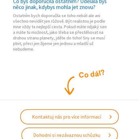
Co bys doporučila ostatním? Udělala bys
něco jinak, kdybys mohla jet znovu?
Ostatním bych doporučila se toho nebát ale ani
všechno nevidět jen růžově. Být realistou je podle
mne vždy ta nejlepší cesta. Pokud máte nějaký sen
a máte tu možnost, jako třeba se přestěhovat na
druhou stranu planety, jděte do toho! Sny se musí
plnit, přeci jen žijeme jen jednou a mladší už
nebudeme.
?
l
á
d
o
C
Kontaktuj nás pro více informací
Dohodni si nezávaznou schůzku