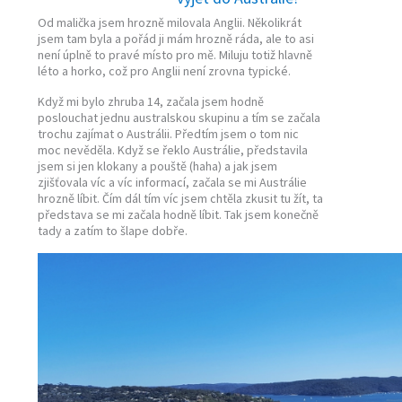
Od malička jsem hrozně milovala Anglii. Několikrát
jsem tam byla a pořád ji mám hrozně ráda, ale to asi
není úplně to pravé místo pro mě. Miluju totiž hlavně
léto a horko, což pro Anglii není zrovna typické.
Když mi bylo zhruba 14, začala jsem hodně
poslouchat jednu australskou skupinu a tím se začala
trochu zajímat o Austrálii. Předtím jsem o tom nic
moc nevěděla. Když se řeklo Austrálie, představila
jsem si jen klokany a pouště (haha) a jak jsem
zjišťovala víc a víc informací, začala se mi Austrálie
hrozně líbit. Čím dál tím víc jsem chtěla zkusit tu žít, ta
představa se mi začala hodně líbit. Tak jsem konečně
tady a zatím to šlape dobře.