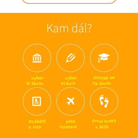
Kam dál?
p
e
s
ř
i
v
v
h
r
r
e
e
š
y
y
l
b
b
a
n
u
u
s
s
z
l
a
o
o
i
l
u
r
š
i
š
k
k
k
y
p
k
r
j
p
o
e
v
o
d
p
d
n
r
ž
k
í
ř
á
e
m
o
S
a
v
o
d
e
z
U
A
v
l
t
í
e