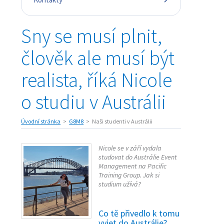
Sny se musí plnit,
člověk ale musí být
realista, říká Nicole
o studiu v Austrálii
Úvodní stránka
G8M8
Naši studenti v Austrálii
Nicole se v září vydala
studovat do Austrálie Event
Management na Pacific
Training Group. Jak si
studium užívá?
Co tě přivedlo k tomu
vyjet do Austrálie?