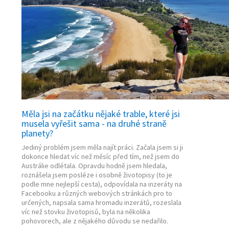
Měla jsi na začátku nějaké trable, které jsi
musela vyřešit sama - na druhé straně
planety?
Jediný problém jsem měla najít práci. Začala jsem si ji
dokonce hledat víc než měsíc před tím, než jsem do
Austrálie odlétala. Opravdu hodně jsem hledala,
roznášela jsem posléze i osobně životopisy (to je
podle mne nejlepší cesta), odpovídala na inzeráty na
Facebooku a různých webových stránkách pro to
určených, napsala sama hromadu inzerátů, rozeslala
víc než stovku životopisů, byla na několika
pohovorech, ale z nějakého důvodu se nedařilo.