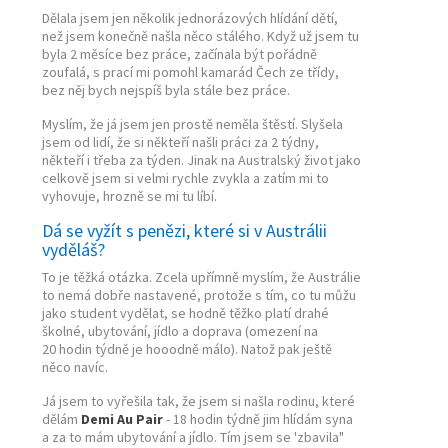
Dělala jsem jen několik jednorázových hlídání dětí,
než jsem konečně našla něco stálého. Když už jsem tu
byla 2 měsíce bez práce, začínala být pořádně
zoufalá, s prací mi pomohl kamarád Čech ze třídy,
bez něj bych nejspíš byla stále bez práce.
Myslím, že já jsem jen prostě neměla štěstí. Slyšela
jsem od lidí, že si někteří našli práci za 2 týdny,
někteří i třeba za týden. Jinak na Australský život jako
celkově jsem si velmi rychle zvykla a zatím mi to
vyhovuje, hrozně se mi tu líbí.
Dá se vyžít s penězi, které si v Austrálii
vyděláš?
To je těžká otázka. Zcela upřímně myslím, že Austrálie
to nemá dobře nastavené, protože s tím, co tu můžu
jako student vydělat, se hodně těžko platí drahé
školné, ubytování, jídlo a doprava (omezení na
20 hodin týdně je hooodně málo). Natož pak ještě
něco navíc.
Já jsem to vyřešila tak, že jsem si našla rodinu, které
dělám
Demi Au Pair
- 18 hodin týdně jim hlídám syna
a za to mám ubytování a jídlo. Tím jsem se 'zbavila"