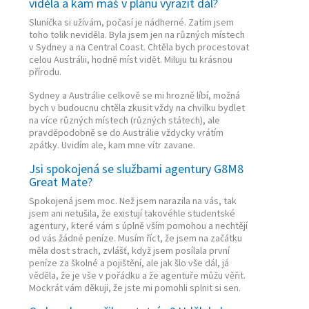
viděla a kam máš v plánu vyrazit dál?
Sluníčka si užívám, počasí je nádherné. Zatím jsem
toho tolik neviděla. Byla jsem jen na různých místech
v Sydney a na Central Coast. Chtěla bych procestovat
celou Austrálii, hodně míst vidět. Miluju tu krásnou
přírodu.
Sydney a Austrálie celkově se mi hrozně líbí, možná
bych v budoucnu chtěla zkusit vždy na chvilku bydlet
na více různých místech (různých státech), ale
pravděpodobně se do Austrálie vždycky vrátím
zpátky. Uvidím ale, kam mne vítr zavane.
Jsi spokojená se službami agentury G8M8
Great Mate?
Spokojená jsem moc. Než jsem narazila na vás, tak
jsem ani netušila, že existují takovéhle studentské
agentury, které vám s úplně vším pomohou a nechtějí
od vás žádné peníze. Musím říct, že jsem na začátku
měla dost strach, zvlášť, když jsem posílala první
peníze za školné a pojištění, ale jak šlo vše dál, já
věděla, že je vše v pořádku a že agentuře můžu věřit.
Mockrát vám děkuji, že jste mi pomohli splnit si sen.