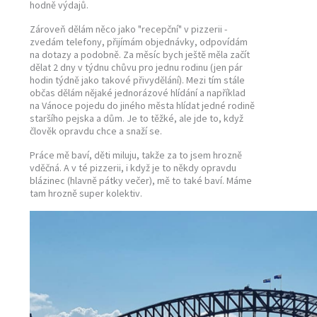
hodně výdajů.
Zároveň dělám něco jako "recepční" v pizzerii -
zvedám telefony, přijímám objednávky, odpovídám
na dotazy a podobně. Za měsíc bych ještě měla začít
dělat 2 dny v týdnu chůvu pro jednu rodinu (jen pár
hodin týdně jako takové přivydělání). Mezi tím stále
občas dělám nějaké jednorázové hlídání a například
na Vánoce pojedu do jiného města hlídat jedné rodině
staršího pejska a dům. Je to těžké, ale jde to, když
člověk opravdu chce a snaží se.
Práce mě baví, děti miluju, takže za to jsem hrozně
vděčná. A v té pizzerii, i když je to někdy opravdu
blázinec (hlavně pátky večer), mě to také baví. Máme
tam hrozně super kolektiv.