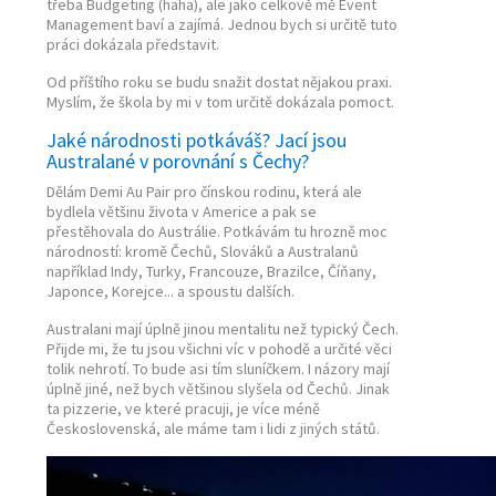
třeba Budgeting (haha), ale jako celkově mě Event
Management baví a zajímá. Jednou bych si určitě tuto
práci dokázala představit.
Od příštího roku se budu snažit dostat nějakou praxi.
Myslím, že škola by mi v tom určitě dokázala pomoct.
Jaké národnosti potkáváš? Jací jsou
Australané v porovnání s Čechy?
Dělám Demi Au Pair pro čínskou rodinu, která ale
bydlela většinu života v Americe a pak se
přestěhovala do Austrálie. Potkávám tu hrozně moc
národností: kromě Čechů, Slováků a Australanů
například Indy, Turky, Francouze, Brazilce, Číňany,
Japonce, Korejce... a spoustu dalších.
Australani mají úplně jinou mentalitu než typický Čech.
Přijde mi, že tu jsou všichni víc v pohodě a určité věci
tolik nehrotí. To bude asi tím sluníčkem. I názory mají
úplně jiné, než bych většinou slyšela od Čechů. Jinak
ta pizzerie, ve které pracuji, je více méně
Československá, ale máme tam i lidi z jiných států.