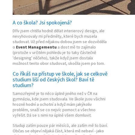
A co škola? Jsi spokojená?
Dřív jsem chtěla hodně dělat interierový design, ale
nevyhovovaly mi předměty, které bych musela
studovat. Už před nějakou dobou jsem se dozvěděla
o
Event Managementu
a dost mě to zajímalo
(protože v určitém pohledu je to taky částečně
'designing' něčeho), takže když jsem dostala
možnost tento obor studovat, skočila jsem po tom.
Co říkáš na přístup ve škole, jak se celkově
studium liší od českých škol? Baví tě
studium?
Samozřejmě je to něco úplně jiného než v ČR na
gymnáziu, kde jsem studovala. Ve škole jsou všichni
hrozně hodní a ochotní a když mám jakýkoliv
problém, snaží se co nejvíc pomoct a všechno
vyřešit. Dá se s nimi na úplně všem domluvit.
Studuji zatím pouze pár měsíců, ale zatím mě to baví.
Občas se objeví nějaká část, která mě nebaví - jako