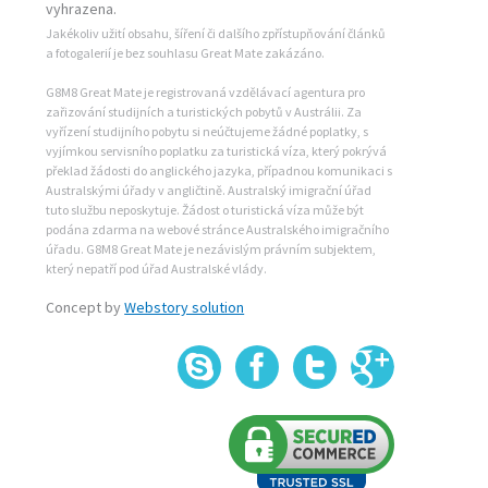
vyhrazena.
Jakékoliv užití obsahu, šíření či dalšího zpřístupňování článků
a fotogalerií je bez souhlasu Great Mate zakázáno.
G8M8 Great Mate je registrovaná vzdělávací agentura pro
zařizování studijních a turistických pobytů v Austrálii. Za
vyřízení studijního pobytu si neúčtujeme žádné poplatky, s
vyjímkou servisního poplatku za turistická víza, který pokrývá
překlad žádosti do anglického jazyka, případnou komunikaci s
Australskými úřady v angličtině. Australský imigrační úřad
tuto službu neposkytuje. Žádost o turistická víza může být
podána zdarma na webové stránce Australského imigračního
úřadu. G8M8 Great Mate je nezávislým právním subjektem,
který nepatří pod úřad Australské vlády.
Concept by
Webstory solution
Skype
Fa
+