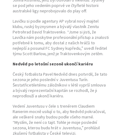
Johna Kosminu, jenž byl odvolán o víkendu. Sydney
se pod jeho vedením poprvé ve čtyřleté historii
australské ligy neprobojovalo do play off.
Lavičku si podle agentury AP vybral nový majitel
klubu, ruský byznysmen a bývalý vlastník Zenitu
Petrohrad David Traktovenko. “Jsme si jisti, že
Lavička nám poskytne profesionální přístup a znalosti
potřebné k tomu, aby dostal z našich hráčů to
nejlepší a posunul FC Sydney kupředu,” uvedl ředitel
týmu Scott Barlow, jenž je Traktovenkovým zetěm.
Nedvěd po letošní sezoně ukončí kariéru
Český fotbalista Pavel Nedvěd dnes potvrdil, že tato
sezona je jeho poslední v Juventusu Turín.
Šestatřicetiletému záložníkovi v létě vyprší smlouva
a bývalý reprezentační kapitán se rozhodl, že ji
neprodlouží a ukončí kariéru.
Vedení Juventusu v čele s trenérem Claudiem
Ranierim mocně usilují o to, aby Nedvěd pokračoval,
ale veškeré snahy budou podle všeho marné.
“Myslím, že není co tajit. Tohle je moje poslední
sezona, kterou budu hrát v Juventusu,” prohlásil
zkušený fotbalista v České televizi.