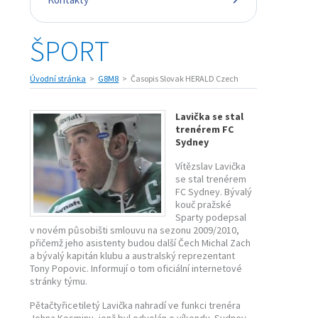
ŠPORT
Úvodní stránka
G8M8
Časopis Slovak HERALD Czech
Lavička se stal
trenérem FC
Sydney
Vítězslav Lavička
se stal trenérem
FC Sydney. Bývalý
kouč pražské
Sparty podepsal
v novém působišti smlouvu na sezonu 2009/2010,
přičemž jeho asistenty budou další Čech Michal Zach
a bývalý kapitán klubu a australský reprezentant
Tony Popovic. Informují o tom oficiální internetové
stránky týmu.
Pětačtyřicetiletý Lavička nahradí ve funkci trenéra