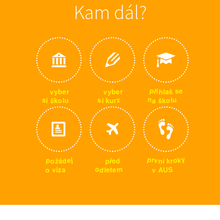
Kam dál?
p
e
s
ř
i
v
v
h
r
r
e
e
š
y
y
l
b
b
a
n
u
u
s
s
z
l
a
o
o
i
l
u
r
š
i
š
k
k
k
y
p
k
r
j
p
o
e
v
o
d
p
d
n
r
ž
k
í
ř
á
e
m
o
S
a
v
o
d
e
z
U
A
v
l
t
í
e