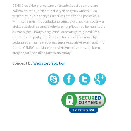
G8M8 Great Mate je registrovaná vzdělávací agentura pro
zařizování studijních a turistických pobytů v Austrálii. Za
vyřízení studijního pobytu si neúčtujeme žádné poplatky, s
vyjímkou servisního poplatku za turistická víza, který pokrývá
překlad žádosti do anglického jazyka, případnou komunikaci s
Australskými úřady v angličtině. Australský imigrační úřad
tuto službu neposkytuje. Žádost o turistická víza může být
podána zdarma na webové stránce Australského imigračního
úřadu. G8M8 Great Mate je nezávislým právním subjektem,
který nepatří pod úřad Australské vlády.
Concept by
Webstory solution
Skype
Fa
+