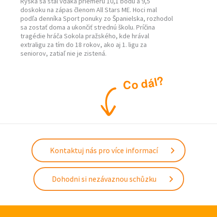
Ryska sa stal vďaka priemeru 10,1 bodu a 9,5
doskoku na zápas členom All Stars ME. Hoci mal
podľa denníka Sport ponuky zo Španielska, rozhodol
sa zostať doma a ukončiť strednú školu. Príčina
tragédie hráča Sokola pražského, kde hrával
extraligu za tím do 18 rokov, ako aj 1. ligu za
seniorov, zatiaľ nie je zistená.
?
l
á
d
o
C
Kontaktuj nás pro více informací
Dohodni si nezávaznou schůzku