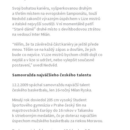
Svoji bohatou kariéru, vyšperkovanou druhým
a třetím místem na evropském šampionátu, touží
Nedvěd zakončit výrazným úspěchem v Lize mistrů
a italské nejvyšší soutěži. V ní momentálně patří
“Staré dámě” druhé místo s devítibodovou ztrátou
na vedoucí Inter Milán.
“Věřím, že ta závěrečná část kariéry je ještě přede
mnou. Těším se na každý zápas a doufám, že jich
bude co nejvíce. V Lize mistrů bychom chtěli dojít co
nejdál a v lize si udržet, nebo vylepšit současné
postavení,” uvedl Nedvěd.
Samovražda najväčšieho českého talentu
12.2.2009 spáchal samovraždu najväčší talent
českého basketbalu, len 16-ročný Milan Ryska.
Minulý rok doviedol 205 cm vysoký študent
športového gymnázia v Prahe český tím na
majstrovstvách Európy do 16 rokov v Taliansku
k strieborným medailám, čo je doteraz najväčším
úspechom mužského basketbalu za riekou Moravou.