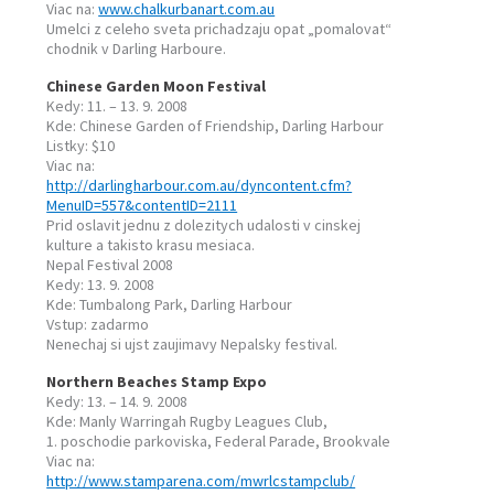
Viac na:
www.chalkurbanart.com.au
Umelci z celeho sveta prichadzaju opat „pomalovat“
chodnik v Darling Harboure.
Chinese Garden Moon Festival
Kedy: 11. – 13. 9. 2008
Kde: Chinese Garden of Friendship, Darling Harbour
Listky: $10
Viac na:
http://darlingharbour.com.au/dyncontent.cfm?
MenuID=557&contentID=2111
Prid oslavit jednu z dolezitych udalosti v cinskej
kulture a takisto krasu mesiaca.
Nepal Festival 2008
Kedy: 13. 9. 2008
Kde: Tumbalong Park, Darling Harbour
Vstup: zadarmo
Nenechaj si ujst zaujimavy Nepalsky festival.
Northern Beaches Stamp Expo
Kedy: 13. – 14. 9. 2008
Kde: Manly Warringah Rugby Leagues Club,
1. poschodie parkoviska, Federal Parade, Brookvale
Viac na:
http://www.stamparena.com/mwrlcstampclub/