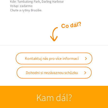
Kde: Tumbalong Park, Darling Harbour
Vstup: zadarmo
Chute a rytmy Brazilie.
?
l
á
d
o
C
Kontaktuj nás pro více informací
Dohodni si nezávaznou schůzku
Kam dál?