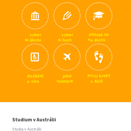
p
e
s
ř
i
v
v
h
r
r
e
e
š
y
y
l
b
b
a
n
u
u
s
s
z
l
a
o
o
i
l
u
r
š
i
š
k
k
k
y
p
k
r
j
p
o
e
v
o
d
p
d
n
r
ž
k
í
ř
á
e
m
o
S
a
v
o
d
e
z
U
A
v
l
t
í
e
Studium v Austrálii
Studuj v Austrálii