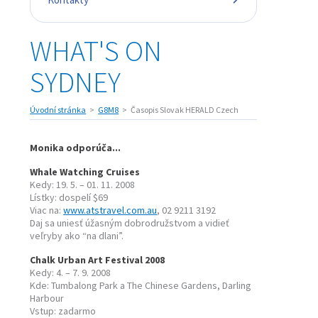
WHAT'S ON
SYDNEY
Úvodní stránka
G8M8
Časopis Slovak HERALD Czech
Monika odporúča...
Whale Watching Cruises
Kedy: 19. 5. – 01. 11. 2008
Lístky: dospelí $69
Viac na:
www.atstravel.com.au
, 02 9211 3192
Daj sa uniesť úžasným dobrodružstvom a vidieť
veľryby ako “na dlani”.
Chalk Urban Art Festival 2008
Kedy: 4. – 7. 9. 2008
Kde: Tumbalong Park a The Chinese Gardens, Darling
Harbour
Vstup: zadarmo