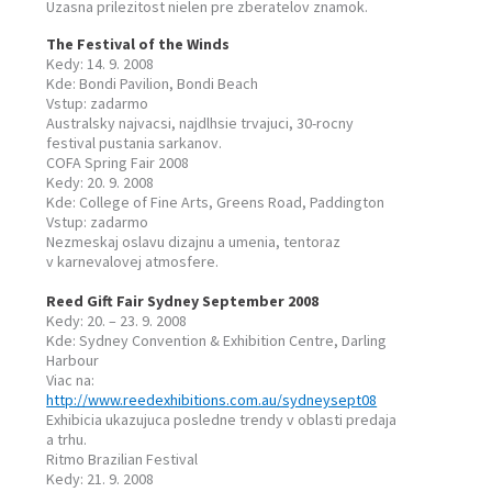
Uzasna prilezitost nielen pre zberatelov znamok.
The Festival of the Winds
Kedy: 14. 9. 2008
Kde: Bondi Pavilion, Bondi Beach
Vstup: zadarmo
Australsky najvacsi, najdlhsie trvajuci, 30-rocny
festival pustania sarkanov.
COFA Spring Fair 2008
Kedy: 20. 9. 2008
Kde: College of Fine Arts, Greens Road, Paddington
Vstup: zadarmo
Nezmeskaj oslavu dizajnu a umenia, tentoraz
v karnevalovej atmosfere.
Reed Gift Fair Sydney September 2008
Kedy: 20. – 23. 9. 2008
Kde: Sydney Convention & Exhibition Centre, Darling
Harbour
Viac na:
http://www.reedexhibitions.com.au/sydneysept08
Exhibicia ukazujuca posledne trendy v oblasti predaja
a trhu.
Ritmo Brazilian Festival
Kedy: 21. 9. 2008