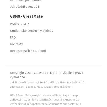
Jak ušetrit v Austrálii
G8M8 - GreatMate
Proč s G8M8?
Studentské centrum v Sydney
FAQ
Kontakty
Recenze našich studentů
Copyright 2003 - 2019 Great Mate
Všechna práva
|
vyhrazena.
Jakékoliv užití obsahu, šíření či dalšího zpřístupňování článků
a fotogalerií je bez souhlasu Great Mate zakázáno.
G8M8 Great Mate je registrovaná vzdělávací agentura pro
zařizování studijních a turistických pobytů v Austrálii. Za
vyřízení studijního pobytu si neúčtujeme žádné poplatky, s