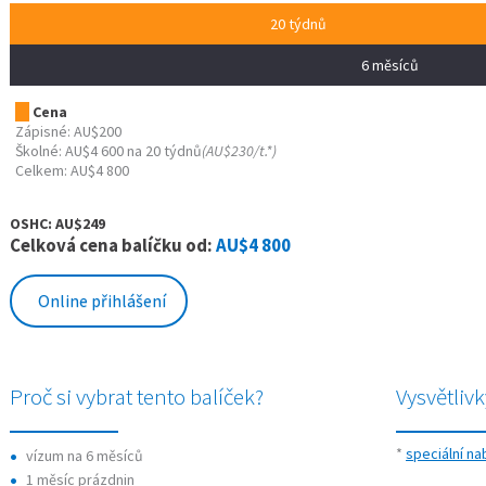
20 týdnů
6 měsíců
Cena
Zápisné: AU$200
Školné: AU$4 600 na 20 týdnů
(AU$230/t.*)
Celkem: AU$4 800
OSHC: AU$249
Celková cena balíčku od:
AU$4 800
Online přihlášení
Proč si vybrat tento balíček?
Vysvětlivk
*
speciální na
vízum na 6 měsíců
1 měsíc prázdnin