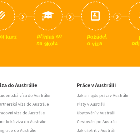
p
e
p
s
ř
j
s
z
e
i
o
h
d
š
r
i
u
ž
k
l
a
á
n
u
o
o
a
a
d
l
o
z
l
š
k
v
í
íza do Austrálie
Práce v Austrálii
tudentská víza do Austrálie
Jak si najdu práci v Austrálii
artnerská víza do Austrálie
Platy v Austrálii
racovní víza do Austrálie
Ubytování v Austrálii
uristická víza do Austrálie
Cestování po Austrálii
migrace do Austrálie
Jak ušetrit v Austrálii