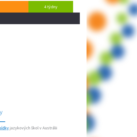
4 týdny
y
bídky
jazykových škol v Austrálii