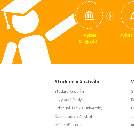
v
v
r
r
e
e
y
y
b
b
u
s
i
l
o
š
k
Studium v Austrálii
V
Studuj v Austrálii
S
Jazykové školy
P
Odborné školy
a
Univerzity
P
Cena studia v Austrálii
T
Práce při studiu
I