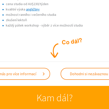
cena studia od AU$230/týden
kvalitní výuka
angličtiny
možnost ranního i večerního studia
zkušení lektoři
každý pátek workshop - výběr z více možností studia
?
l
á
d
o
C
nás pro více informací
Dohodni si nezávaznou
Kam dál?