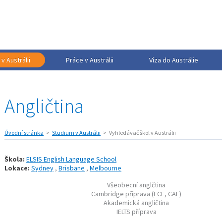
v Austrálii
Práce v Austrálii
Víza do Austrálie
Angličtina
Úvodní stránka
Studium v Austrálii
Vyhledávač škol v Austrálii
Škola:
ELSIS English Language School
Lokace:
Sydney
,
Brisbane
,
Melbourne
Všeobecní anglčtina
Cambridge příprava (FCE, CAE)
Akademická angličtina
IELTS příprava