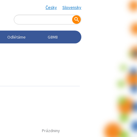
Česky
Slovensky
Odlétáme
G8M8
Prázdniny