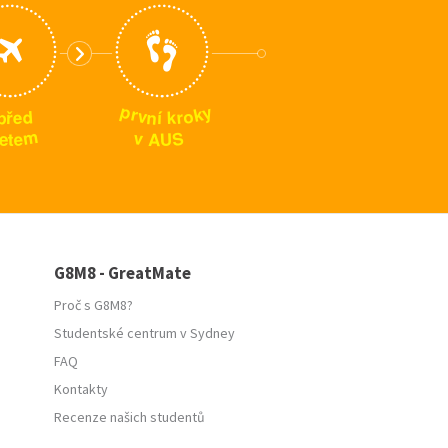
p
y
k
r
o
v
n
p
d
r
k
í
e
ř
m
S
v
e
U
A
t
e
G8M8 - GreatMate
Proč s G8M8?
Studentské centrum v Sydney
FAQ
Kontakty
Recenze našich studentů