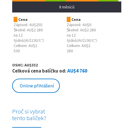
8 měsíců
Cena
Cena
Zápisné: AU$250
Zápisné: AU$0
Školné: AU$2 280
Školné: AU$2 280
na 12
na 12
týdnů
(AU$190/t.*)
týdnů
(AU$190/t.*)
Celkem: AU$2
Celkem: AU$2
530
280
OSHC: AU$332
Celková cena balíčku od:
AU$4 760
Online přihlášení
Proč si vybrat
tento balíček?