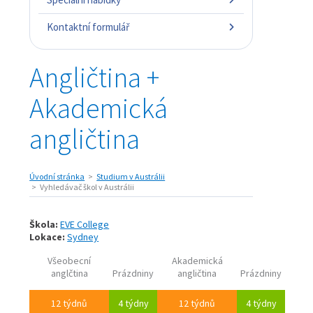
Kontaktní formulář
Angličtina +
Akademická
angličtina
Úvodní stránka
Studium v Austrálii
Vyhledávač škol v Austrálii
Škola:
EVE College
Lokace:
Sydney
Všeobecní
Akademická
anglčtina
Prázdniny
angličtina
Prázdniny
12 týdnů
4 týdny
12 týdnů
4 týdny