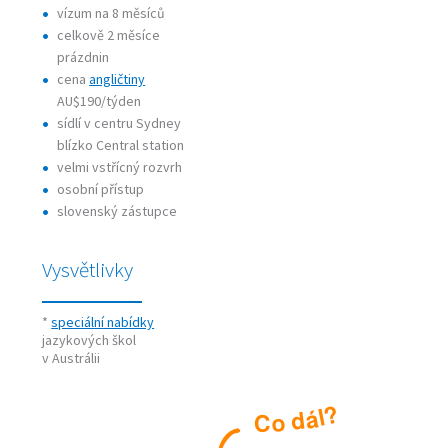
vízum na 8 měsíců
celkově 2 měsíce
prázdnin
cena
angličtiny
AU$190/týden
sídlí v centru Sydney
blízko Central station
velmi vstřícný rozvrh
osobní přístup
slovenský zástupce
Vysvětlivky
*
speciální nabídky
jazykových škol
v Austrálii
?
l
á
d
o
C