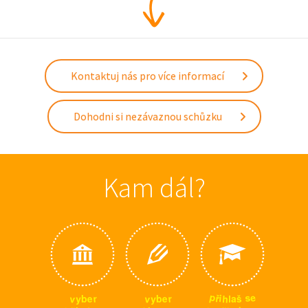
Kontaktuj nás pro více informací
Dohodni si nezávaznou schůzku
Kam dál?
p
e
s
ř
i
v
v
h
r
r
e
e
š
y
y
l
b
b
a