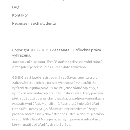
FAQ
Kontakty
Recenze našich studentů
Copyright 2003 - 2019 Great Mate
Všechna práva
|
vyhrazena.
Jakékoliv užití obsahu, šíření či dalšího zpřístupňování článků
a fotogalerií je bez souhlasu Great Mate zakázáno.
G8M8 Great Mate je registrovaná vzdělávací agentura pro
zařizování studijních a turistických pobytů v Austrálii. Za
vyřízení studijního pobytu si neúčtujeme žádné poplatky, s
vyjímkou servisního poplatku za turistická víza, který pokrývá
překlad žádosti do anglického jazyka, případnou komunikaci s
Australskými úřady v angličtině. Australský imigrační úřad
tuto službu neposkytuje. Žádost o turistická víza může být
podána zdarma na webové stránce Australského imigračního
úřadu. G8M8 Great Mate je nezávislým právním subjektem,
který nepatří pod úřad Australské vlády.