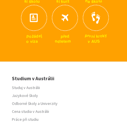
n
u
u
s
s
z
l
a
o
o
i
l
u
r
š
i
š
k
k
k
y
p
k
r
j
p
o
e
v
o
d
p
d
n
r
ž
k
í
ř
á
e
m
o
S
a
v
o
d
e
z
U
A
v
l
t
í
e
Studium v Austrálii
Studuj v Austrálii
Jazykové školy
Odborné školy
a
Univerzity
Cena studia v Austrálii
Práce při studiu