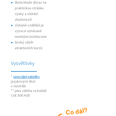
škola klade důraz na
praktickou stránku
výuky a získání
zkušeností
získané vzdělání je
vysoce uznávané
mnohými institucemi
široký výběr
atraktivních kurzů
Vysvětlivky
*
speciální nabídky
jazykových škol
v Austrálii
** plus záloha za každé
CoE 500 AUD
?
l
á
d
o
C