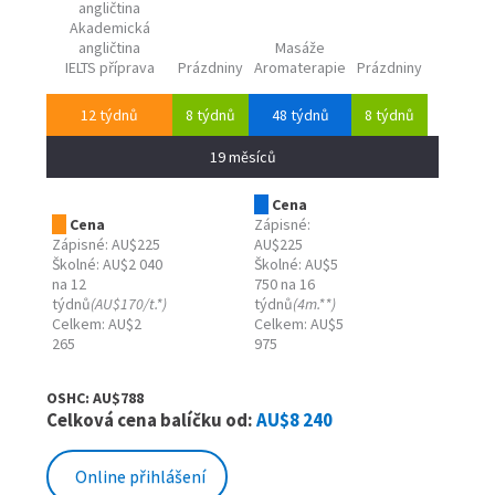
angličtina
Akademická
angličtina
Masáže
IELTS příprava
Prázdniny
Aromaterapie
Prázdniny
12 týdnů
8 týdnů
48 týdnů
8 týdnů
19 měsíců
Cena
Cena
Zápisné:
Zápisné: AU$225
AU$225
Školné: AU$2 040
Školné: AU$5
na 12
750 na 16
týdnů
(AU$170/t.*)
týdnů
(4m.**)
Celkem: AU$2
Celkem: AU$5
265
975
OSHC: AU$788
Celková cena balíčku od:
AU$8 240
Online přihlášení