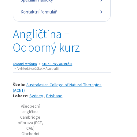
Kontaktní formulář
Angličtina +
Odborný kurz
Úvodní stránka
Studium v Austrálii
Vyhledávač škol v Austrálii
Škola:
Australasian College of Natural Therapies
(ACNT)
Lokace:
Sydney
,
Brisbane
Všeobecní
anglčtina
Cambridge
příprava (FCE,
CAE)
Obchodní