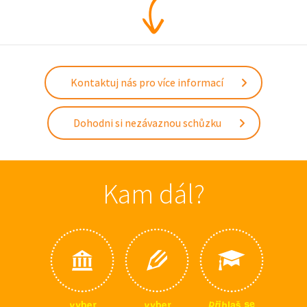
Kontaktuj nás pro více informací
Dohodni si nezávaznou schůzku
Kam dál?
p
e
s
ř
i
v
v
h
r
r
e
e
š
y
y
l
b
b
a