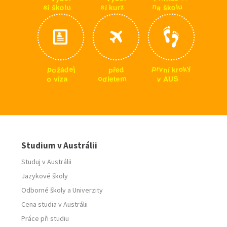
n
u
u
s
s
z
l
a
o
o
i
l
u
r
š
i
š
k
k
k
y
p
k
r
j
p
o
e
v
o
d
p
d
n
r
ž
k
í
ř
á
e
m
o
S
a
v
o
d
e
z
U
A
v
l
t
í
e
Studium v Austrálii
Studuj v Austrálii
Jazykové školy
Odborné školy
a
Univerzity
Cena studia v Austrálii
Práce při studiu