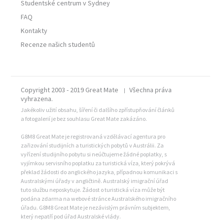
Studentské centrum v Sydney
FAQ
Kontakty
Recenze našich studentů
Copyright 2003 - 2019 Great Mate
Všechna práva
|
vyhrazena.
Jakékoliv užití obsahu, šíření či dalšího zpřístupňování článků
a fotogalerií je bez souhlasu Great Mate zakázáno.
G8M8 Great Mate je registrovaná vzdělávací agentura pro
zařizování studijních a turistických pobytů v Austrálii. Za
vyřízení studijního pobytu si neúčtujeme žádné poplatky, s
vyjímkou servisního poplatku za turistická víza, který pokrývá
překlad žádosti do anglického jazyka, případnou komunikaci s
Australskými úřady v angličtině. Australský imigrační úřad
tuto službu neposkytuje. Žádost o turistická víza může být
podána zdarma na webové stránce Australského imigračního
úřadu. G8M8 Great Mate je nezávislým právním subjektem,
který nepatří pod úřad Australské vlády.