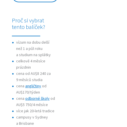
Proč si vybrat
tento balíček?
vízum na dobu delší
než 1 a půl roku
a studium na splátky
celkově 4 měsíce
prázdnin
cena od AU$8 240 za
9 měsíců studia
cena
angličtiny
od
AU$170/týden
cena
odborné školy
od
AU$5 750/4 měsíce
více jak 20-letá tradice
campusy v Sydney
a Brisbane