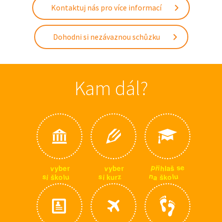
Kontaktuj nás pro více informací
Dohodni si nezávaznou schůzku
Kam dál?
p
e
s
ř
i
v
v
h
r
r
e
e
š
y
y
l
b
b
a
n
u
u
s
s
z
l
a
o
o
i
l
u
r
š
i
š
k
k
k