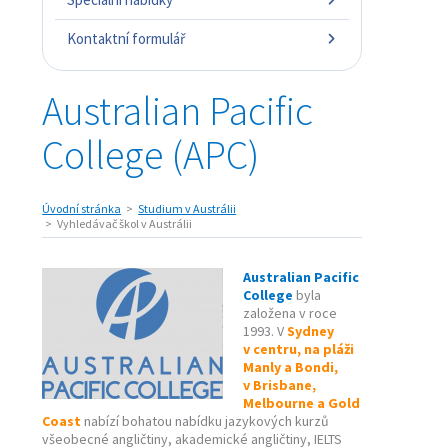
Kontaktní formulář
Australian Pacific
College (APC)
Úvodní stránka
Studium v Austrálii
Vyhledávač škol v Austrálii
Australian Pacific
College
byla
založena v roce
1993. V
Sydney
v centru, na pláži
Manly a Bondi,
v Brisbane,
Melbourne a Gold
Coast
nabízí bohatou nabídku jazykových kurzů
všeobecné angličtiny, akademické angličtiny, IELTS