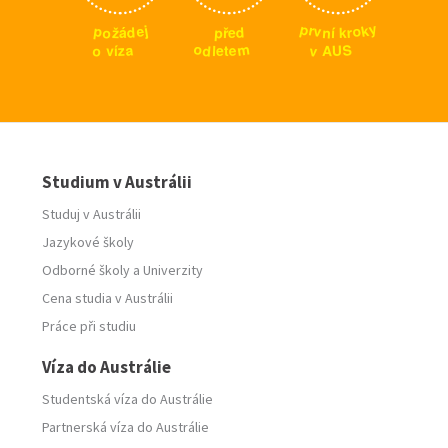
y
p
k
r
j
p
o
e
v
o
d
p
d
n
r
ž
k
í
ř
á
e
m
o
S
a
v
o
d
e
z
U
A
v
l
t
í
e
Studium v Austrálii
Studuj v Austrálii
Jazykové školy
Odborné školy
a
Univerzity
Cena studia v Austrálii
Práce při studiu
Víza do Austrálie
Studentská víza do Austrálie
Partnerská víza do Austrálie