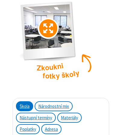
i
n
k
u
o
k
Z
y
l
o
k
š
y
f
o
k
t
Škola
Národnostní mix
Nástupní termíny
Materiály
Poplatky
Adresa