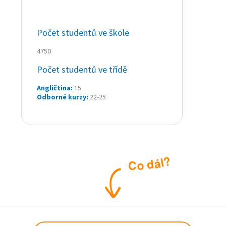
Počet studentů ve škole
4750
Počet studentů ve třídě
Angličtina:
15
Odborné kurzy:
22-25
?
l
á
d
o
C