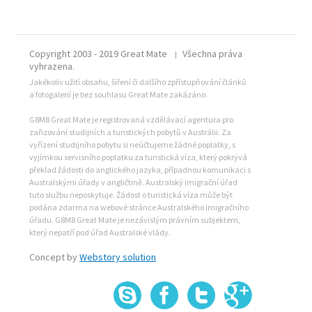
Copyright 2003 - 2019 Great Mate
Všechna práva
|
vyhrazena.
Jakékoliv užití obsahu, šíření či dalšího zpřístupňování článků
a fotogalerií je bez souhlasu Great Mate zakázáno.
G8M8 Great Mate je registrovaná vzdělávací agentura pro
zařizování studijních a turistických pobytů v Austrálii. Za
vyřízení studijního pobytu si neúčtujeme žádné poplatky, s
vyjímkou servisního poplatku za turistická víza, který pokrývá
překlad žádosti do anglického jazyka, případnou komunikaci s
Australskými úřady v angličtině. Australský imigrační úřad
tuto službu neposkytuje. Žádost o turistická víza může být
podána zdarma na webové stránce Australského imigračního
úřadu. G8M8 Great Mate je nezávislým právním subjektem,
který nepatří pod úřad Australské vlády.
Concept by
Webstory solution