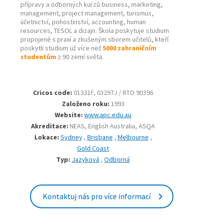
přípravy a odborných kurzů business, marketing,
management, project management, turismus,
účetnictví, pohostinství, accounting, human
resources, TESOL a dizajn. Škola poskytuje studium
propojené s praxí a zkušeným sborem učitelů, kteří
poskytli studium už více než
5000 zahraničním
studentům
z 90 zemí světa.
Cricos code:
01331F, 03297J / RTO 90396
Založeno roku:
1993
Website:
www.apc.edu.au
Akreditace:
NEAS, English Australia, ASQA
Lokace:
Sydney
,
Brisbane
,
Melbourne
,
Gold Coast
Typ:
Jazyková
,
Odborná
Kontaktuj nás pro více informací