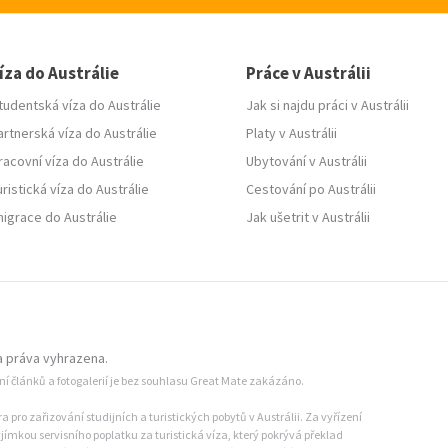
íza do Austrálie
Práce v Austrálii
tudentská víza do Austrálie
Jak si najdu práci v Austrálii
artnerská víza do Austrálie
Platy v Austrálii
racovní víza do Austrálie
Ubytování v Austrálii
uristická víza do Austrálie
Cestování po Austrálii
migrace do Austrálie
Jak ušetrit v Austrálii
 práva vyhrazena.
ání článků a fotogalerií je bez souhlasu Great Mate zakázáno.
pro zařizování studijních a turistických pobytů v Austrálii. Za vyřízení
jímkou servisního poplatku za turistická víza, který pokrývá překlad