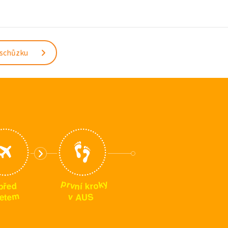
 schůzku
p
y
k
r
o
v
n
p
d
r
k
í
e
ř
m
S
v
e
U
A
t
e