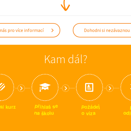
nás pro více informací
Dohodni si nezávaznou
Kam dál?
p
e
p
s
ř
j
s
z
e
i
o
h
d
š
r
i
u
ž
k
l
a
á
n
u
o
o
a
a
d
l
o
z
l
š
k
v
í