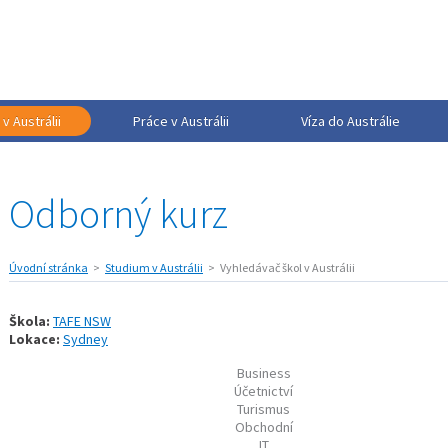
v Austrálii
Práce v Austrálii
Víza do Austrálie
Odborný kurz
Úvodní stránka
Studium v Austrálii
Vyhledávač škol v Austrálii
Škola:
TAFE NSW
Lokace:
Sydney
Business
Účetnictví
Turismus
Obchodní
IT