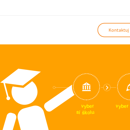
Kontaktuj 
v
v
r
r
e
e
y
y
b
b
u
s
i
l
o
š
k