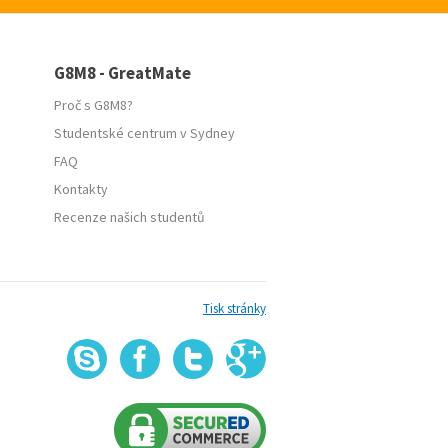
G8M8 - GreatMate
Proč s G8M8?
Studentské centrum v Sydney
FAQ
Kontakty
Recenze našich studentů
Tisk stránky
G
Skype
Facebook
Twitter
+