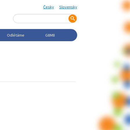
Česky
Slovensky
Odlétáme
G8M8