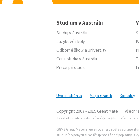
Studium v Austrálii
V
Studuj v Austrálii
S
Jazykové školy
P
Odborné školy
a
Univerzity
P
Cena studia v Austrálii
T
Práce při studiu
I
Úvodní stránka
Mapa stránek
Kontakty
|
|
Copyright 2003 - 2019 Great Mate
Všechna
|
Jakékoliv užití obsahu, šíření či dalšího zpřístupňov
G8M8 Great Mate je registrovaná vzdělávací agentura 
studijního pobytu si neúčtujeme žádné poplatky, s vy