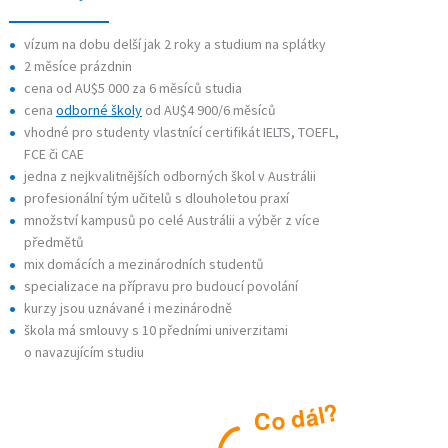
vízum na dobu delší jak 2 roky a studium na splátky
2 měsíce prázdnin
cena od AU$5 000 za 6 měsíců studia
cena
odborné školy
od AU$4 900/6 měsíců
vhodné pro studenty vlastnící certifikát IELTS, TOEFL,
FCE či CAE
jedna z nejkvalitnějších odborných škol v Austrálii
profesionální tým učitelů s dlouholetou praxí
množství kampusů po celé Austrálii a výběr z více
předmětů
mix domácích a mezinárodních studentů
specializace na přípravu pro budoucí povolání
kurzy jsou uznávané i mezinárodně
škola má smlouvy s 10 předními univerzitami
o navazujícím studiu
?
l
á
d
o
C