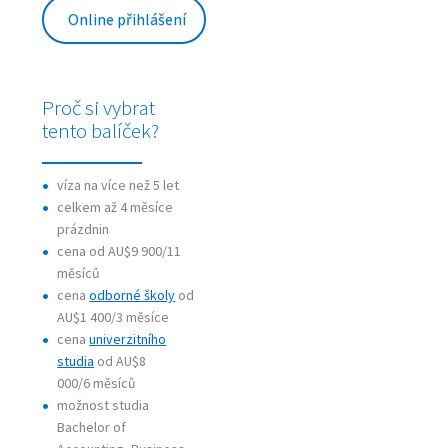
Online přihlášení
Proč si vybrat
tento balíček?
víza na více než 5 let
celkem až 4 měsíce
prázdnin
cena od AU$9 900/11
měsíců
cena
odborné školy
od
AU$1 400/3
měsíce
cena
univerzitního
studia
od AU$8
000/6
měsíců
možnost studia
Bachelor of