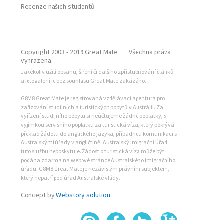
Recenze našich studentů
Copyright 2003 - 2019 Great Mate
Všechna práva
|
vyhrazena.
Jakékoliv užití obsahu, šíření či dalšího zpřístupňování článků
a fotogalerií je bez souhlasu Great Mate zakázáno.
G8M8 Great Mate je registrovaná vzdělávací agentura pro
zařizování studijních a turistických pobytů v Austrálii. Za
vyřízení studijního pobytu si neúčtujeme žádné poplatky, s
vyjímkou servisního poplatku za turistická víza, který pokrývá
překlad žádosti do anglického jazyka, případnou komunikaci s
Australskými úřady v angličtině. Australský imigrační úřad
tuto službu neposkytuje. Žádost o turistická víza může být
podána zdarma na webové stránce Australského imigračního
úřadu. G8M8 Great Mate je nezávislým právním subjektem,
který nepatří pod úřad Australské vlády.
Concept by
Webstory solution