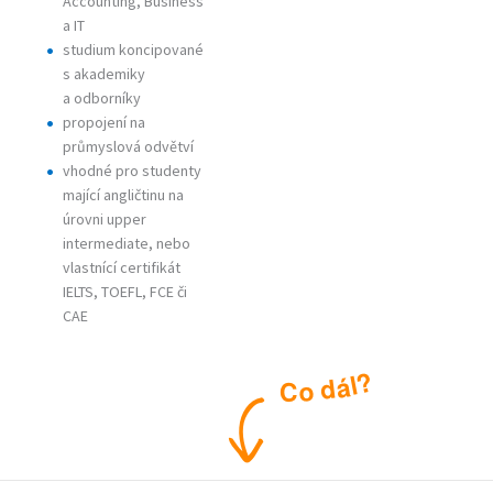
Accounting, Business
a IT
studium koncipované
s akademiky
a odborníky
propojení na
průmyslová odvětví
vhodné pro studenty
mající angličtinu na
úrovni upper
intermediate, nebo
vlastnící certifikát
IELTS, TOEFL, FCE či
CAE
?
l
á
d
o
C