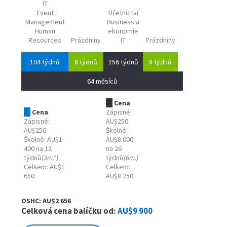
IT
Event
Účetnictví
Management
Business a
Human
ekonomie
Resources
Prázdniny
IT
Prázdniny
104 týdnů
8 týdnů
156 týdnů
8 týdnů
64 měsíců
Cena
Cena
Zápisné:
Zápisné:
AU$250
AU$250
Školné:
Školné: AU$1
AU$8 000
400 na 12
na 26
týdnů
(3m.*)
týdnů
(6m.)
Celkem: AU$1
Celkem:
650
AU$8 250
OSHC: AU$2 656
Celková cena balíčku od:
AU$9 900