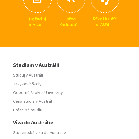
y
p
k
r
j
p
o
e
v
o
d
p
d
n
r
ž
k
í
ř
á
e
m
o
S
a
v
o
d
e
z
U
A
v
l
t
í
e
Studium v Austrálii
Studuj v Austrálii
Jazykové školy
Odborné školy
a
Univerzity
Cena studia v Austrálii
Práce při studiu
Víza do Austrálie
Studentská víza do Austrálie