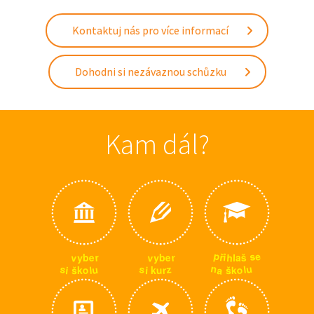
Kontaktuj nás pro více informací
Dohodni si nezávaznou schůzku
Kam dál?
p
e
s
ř
i
v
v
h
r
r
e
e
š
y
y
l
b
b
a
n
u
u
s
s
z
l
a
o
o
i
l
u
r
š
i
š
k
k
k