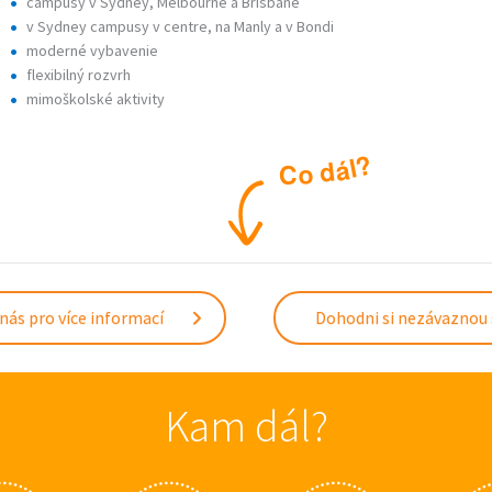
campusy v Sydney, Melbourne a Brisbane
v Sydney campusy v centre, na Manly a v Bondi
moderné vybavenie
flexibilný rozvrh
mimoškolské aktivity
?
l
á
d
o
C
nás pro více informací
Dohodni si nezávaznou
Kam dál?