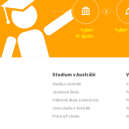
v
v
r
r
e
e
y
y
b
b
u
s
i
l
o
š
k
Studium v Austrálii
V
Studuj v Austrálii
S
Jazykové školy
P
Odborné školy
a
Univerzity
P
Cena studia v Austrálii
T
Práce při studiu
I