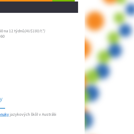
60 na 12 týdnů
(AU$180/t.*)
160
y
onuky
jazykových škôl v Austrálii