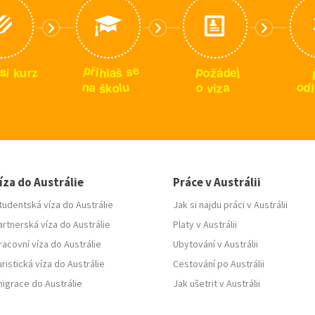
p
e
p
s
ř
j
s
z
e
i
o
h
d
š
r
i
u
ž
k
l
a
á
n
u
o
o
a
a
d
l
o
z
l
š
k
v
í
íza do Austrálie
Práce v Austrálii
tudentská víza do Austrálie
Jak si najdu práci v Austrálii
artnerská víza do Austrálie
Platy v Austrálii
racovní víza do Austrálie
Ubytování v Austrálii
uristická víza do Austrálie
Cestování po Austrálii
migrace do Austrálie
Jak ušetrit v Austrálii