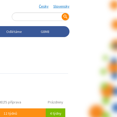
Česky
Slovensky
Odlétáme
G8M8
IELTS příprava
Prázdniny
12 týdnů
4 týdny