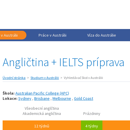
v Austrálii
Práce v Austrálii
Víza do Austrálie
Angličtina + IELTS príprava
Úvodní stránka
Studium v Austrálii
Vyhledávač škol v Austrálii
Škola:
Australian Pacific College (APC)
Lokace:
Sydney
,
Brisbane
,
Melbourne
,
Gold Coast
Všeobecní anglčtina
Akademická angličtina
Prázdniny
12 týdnů
4 týdny